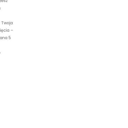
żesz
ś
a Twoja
ięcia –
ana 5
o