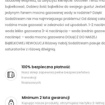
obudowę ekspresu, aż usłyszysz kliknięcie. Gotowe! Teraz mo
bąbelkować. Dobierz ilość bąbelków do swojego gustu! Jeste
jedynym fanem mocno gazowanej wody w rodzinie? Dzięki
SodaStream nie ma najmniejszego problemu! Od dzisiaj cał
rodzina może gazować w zależności od upodobań. 1-2 naciśn
woda lekko gazowana 3-4 naciśnięcia – woda średnio gazow
naciśnięć – woda mocno gazowana DOŁĄCZ DO NASZEJ
BĄBELKOWEJ REWOLUCJI Różowy nabój SodaStream pasuje d
saturatorów z różową dźwignią.
100% bezpieczna płatność
Nasz sklep zapewnia pełne bezpieczeństwo
transakcji
finansowych.
Minimum 2 lata gwarancji
Kupując nasze produkty, otrzymujesz nie tylko 2-letnią