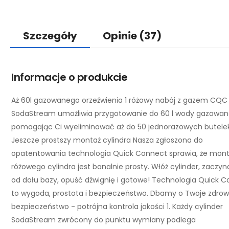
Szczegóły
Opinie
(37)
Informacje o produkcie
Aż 60l gazowanego orzeźwienia 1 różowy nabój z gazem CQC
SodaStream umożliwia przygotowanie do 60 l wody gazowane
pomagając Ci wyeliminować aż do 50 jednorazowych butelek
Jeszcze prostszy montaż cylindra Nasza zgłoszona do
opatentowania technologia Quick Connect sprawia, że mon
różowego cylindra jest banalnie prosty. Włóż cylinder, zaczyn
od dołu bazy, opuść dźwignię i gotowe! Technologia Quick 
to wygoda, prostota i bezpieczeństwo. Dbamy o Twoje zdrowi
bezpieczeństwo - potrójna kontrola jakości 1. Każdy cylinder
SodaStream zwrócony do punktu wymiany podlega