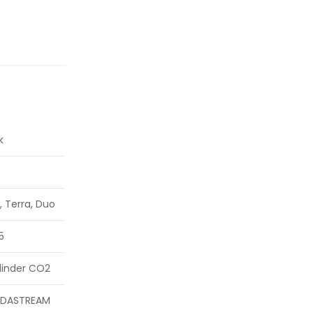
k
t, Terra, Duo
5
linder CO2
DASTREAM