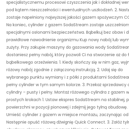
specjalistycznemu procesowi czyszczenia jak i dokładnej wery
pod kątem nieszczelności i ewentualnych uszkodzeń. 2. Nast
zostaje napełniony najwyższej jakości gazem spożywczym CO
Na koniec, cylinder z gazem SodaStream zostaje uszczelnion
specjalnymi osłonami bezpieczeństwa. Bąbelkuj bez obaw i d
prawidłowe nawodnienie organizmu Kup nowy nabój lub wym
zużyty. Przy zakupie maszyny do gazowania wody SodaStre
dostaniesz pełny nabój, który pozwoli Ci na stworzenie aż do 
bąbelkowego orzeźwienia. 1. Kiedy skończy się w nim gaz, wyj
różowy nabój zgodnie z załączoną instrukcją. 2. Udaj się do
wybranego punktu wymiany i z półki z produktami SodaStre
pełny cylinder w tym samym kolorze. 3. Przekaż sprzedawcy 
cylindry – pusty i pełny. Montaż różowego cylindra z gazem w
prostych krokach 1. Ustaw ekspres SodaStream na stabilnej, p
powierzchni w pozycji pionowej i zdejmij jego tylną obudowę. 
Umieść cylinder z gazem w miejsce montażu, zaczynając od 
Następnie opuść różową dźwignię Quick Connect. 3. Załóż tyl