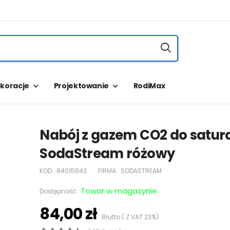
koracje
Projektowanie
RodiMax
Nabój z gazem CO2 do satur
SodaStream różowy
KOD:
84015643
FIRMA:
SODASTREAM
Towar w magazynie
Dostępność:
84,00 zł
Brutto ( Z VAT 23%)