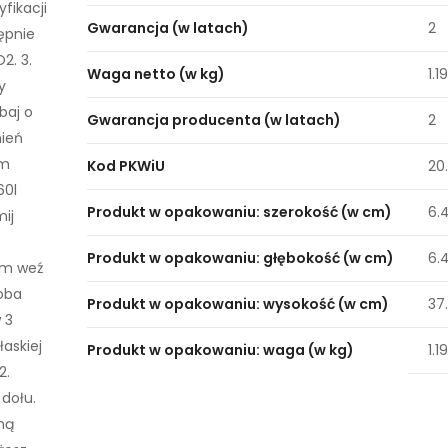
fikacji
Gwarancja (w latach)
2
ępnie
2. 3.
Waga netto (w kg)
1.1
y
baj o
Gwarancja producenta (w latach)
2
ień
am
Kod PKWiU
20.
60l
Produkt w opakowaniu: szerokość (w cm)
6.
mij
Produkt w opakowaniu: głębokość (w cm)
6.
am weź
oba
Produkt w opakowaniu: wysokość (w cm)
37
 3
łaskiej
Produkt w opakowaniu: waga (w kg)
1.1
2.
dołu.
ną