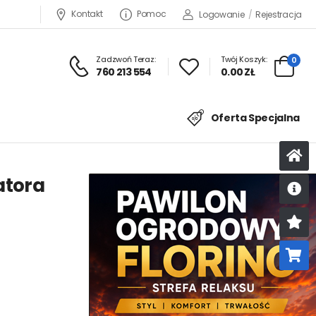
Kontakt
Pomoc
Logowanie
/
Rejestracja
Zadzwoń Teraz:
Twój Koszyk:
0
760 213 554
0.00 ZŁ
Oferta Specjalna
atora
U
K