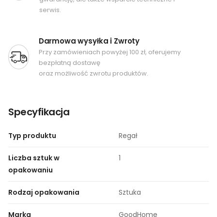
serwis.
Darmowa wysyłka i Zwroty
Przy zamówieniach powyżej 100 zł, oferujemy
bezpłatną dostawę
oraz możliwość zwrotu produktów.
Specyfikacja
Typ produktu
Regał
Liczba sztuk w
1
opakowaniu
Rodzaj opakowania
Sztuka
Marka
GoodHome