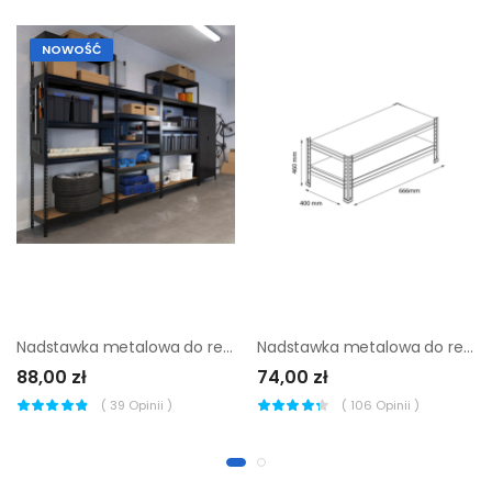
NOWOŚĆ
Nadstawka metalowa do regału GoodHome Rand 46 x 97 x 40 cm 2 półki 250 kg
Nadstawka metalowa do regału GoodHome Rand 46 x 67,5 x 40 cm 2 półki 150 kg
88,00 zł
74,00 zł
(
39
Opinii )
(
106
Opinii )