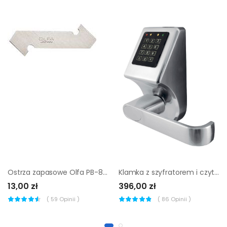
Ostrza zapasowe Olfa PB-800 do noży PC-L
Klamka z szyfratorem i czytnikiem kart RFID Eura ELH-70B9 silver
13,00 zł
396,00 zł
(
59
Opinii )
(
86
Opinii )