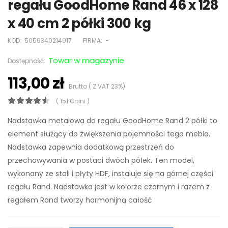
regału GoodHome Rand 46 x 128
x 40 cm 2 półki 300 kg
KOD:
5059340214917
FIRMA:
-
Towar w magazynie
Dostępność:
113,00 zł
Brutto ( Z VAT 23%)
( 151 Opini )
Nadstawka metalowa do regału GoodHome Rand 2 półki to
element służący do zwiększenia pojemności tego mebla.
Nadstawka zapewnia dodatkową przestrzeń do
przechowywania w postaci dwóch półek. Ten model,
wykonany ze stali i płyty HDF, instaluje się na górnej części
regału Rand. Nadstawka jest w kolorze czarnym i razem z
regałem Rand tworzy harmonijną całość