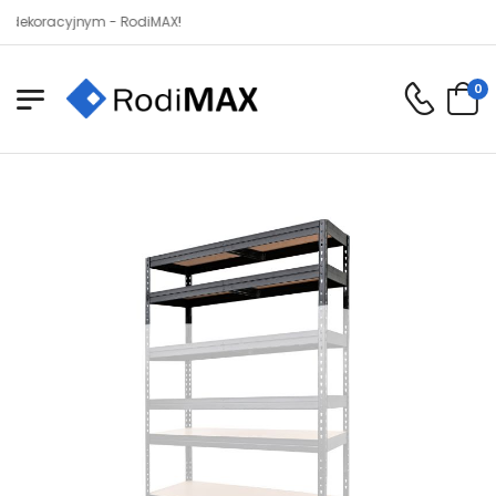
racyjnym - RodiMAX!
0