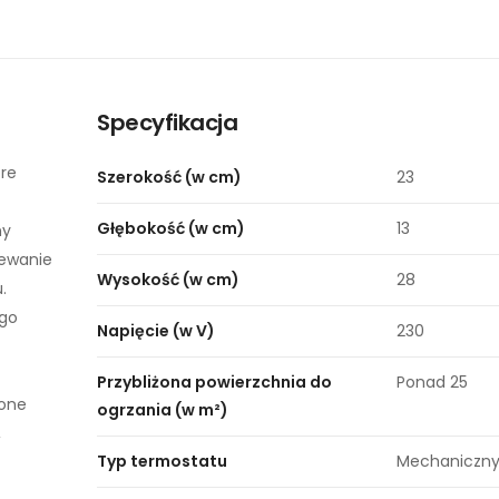
Specyfikacja
óre
Szerokość (w cm)
23
Głębokość (w cm)
13
ny
zewanie
Wysokość (w cm)
28
.
ego
Napięcie (w V)
230
Przybliżona powierzchnia do
Ponad 25
zone
ogrzania (w m²)
,
Typ termostatu
Mechaniczn