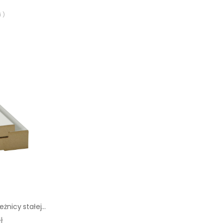
 )
Belka górna 70 ościeżnicy stałej biała Uni Classen
ł