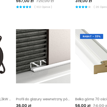
567,00 zł
720,00 zł
319,00 zł
(
102
Opinie )
(
26
Opinii
RABAT - 33%
Nagrzewnica elektryczna 3,3kW Czarna EQUATION
Profil do glazury wewnetrzny półokrągły aluminium 8 mm / 2.5 m Srebrny Standers
36,00 zł
56,00 zł
74,00 z