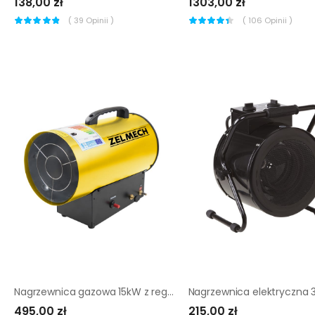
138,00 zł
1303,00 zł
(
39
Opinii )
(
106
Opinii )
Nagrzewnica gazowa 15kW z regulacją ZELMECH
495,00 zł
215,00 zł