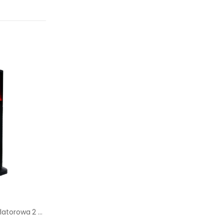
Nagrzewnica wentylatorowa 2 w 1 PTCK - G7520 2kW SKIVA