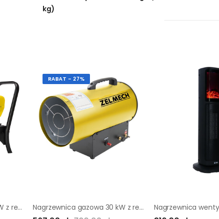
kg)
RABAT - 27%
Nagrzewnica olejowa 20 kW z regulacją ZELMECH
Nagrzewnica gazowa 30 kW z regulacją ZELMECH