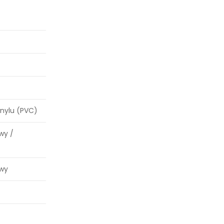
inylu (PVC)
wy /
wy