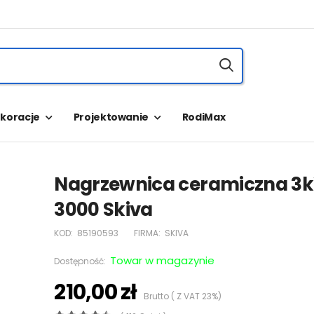
koracje
Projektowanie
RodiMax
Nagrzewnica ceramiczna 3k
3000 Skiva
KOD:
85190593
FIRMA:
SKIVA
Towar w magazynie
Dostępność:
210,00 zł
Brutto ( Z VAT 23%)