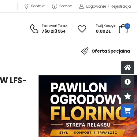
Kontakt
Pomoc
Logowanie
/
Rejestracja
Zadzwoń Teraz:
Twój Koszyk:
0
760 213 554
0.00 ZŁ
Oferta Specjalna
W LFS-
U
K