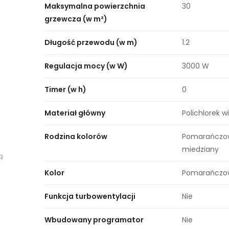
Maksymalna powierzchnia
30
grzewcza (w m²)
Długość przewodu (w m)
1.2
Regulacja mocy (w W)
3000 W
Timer (w h)
0
Materiał główny
Polichlorek w
Rodzina kolorów
Pomarańczo
miedziany
ą
Kolor
Pomarańczo
Funkcja turbowentylacji
Nie
Wbudowany programator
Nie