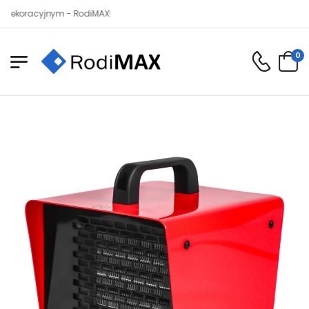
acyjnym - RodiMAX!
0