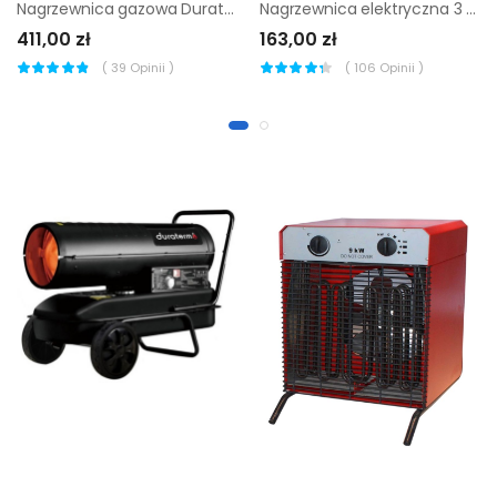
Nagrzewnica gazowa Duraterm 15 kW
Nagrzewnica elektryczna 3 kW
411,00 zł
163,00 zł
(
39
Opinii )
(
106
Opinii )