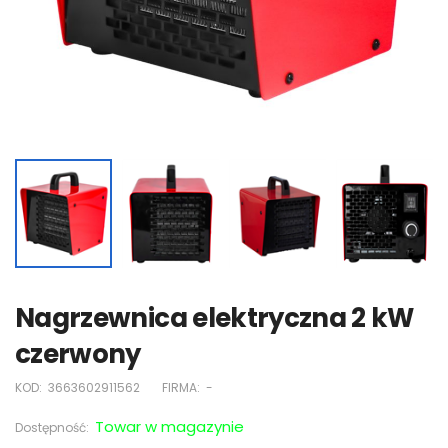
Nagrzewnica elektryczna 2 kW
czerwony
KOD:
3663602911562
FIRMA:
-
Towar w magazynie
Dostępność: