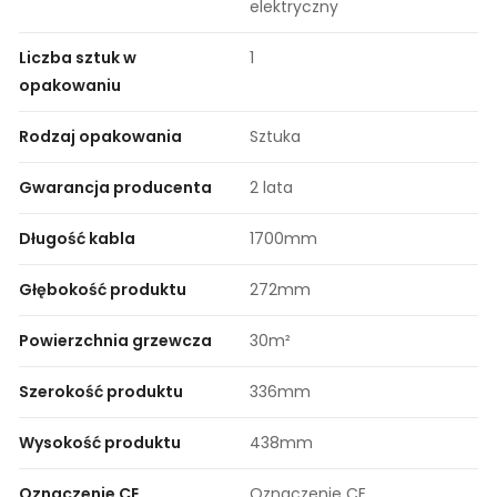
elektryczny
Liczba sztuk w
1
opakowaniu
Rodzaj opakowania
Sztuka
Gwarancja producenta
2 lata
Długość kabla
1700mm
Głębokość produktu
272mm
Powierzchnia grzewcza
30m²
Szerokość produktu
336mm
Wysokość produktu
438mm
Oznaczenie CE
Oznaczenie CE