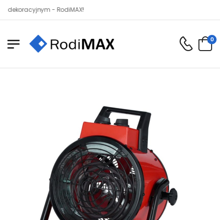
koracyjnym - RodiMAX!
0