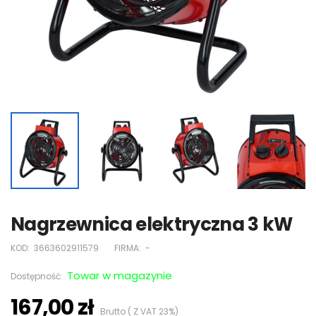
Nagrzewnica elektryczna 3 kW
KOD:
3663602911579
FIRMA:
-
Towar w magazynie
Dostępność:
167,00 zł
Brutto ( Z VAT 23%)