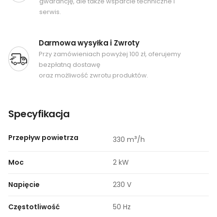
gwarancję, ale także wsparcie techniczne i
serwis.
Darmowa wysyłka i Zwroty
Przy zamówieniach powyżej 100 zł, oferujemy
bezpłatną dostawę
oraz możliwość zwrotu produktów.
Specyfikacja
Przepływ powietrza
³
330 m
/h
Moc
2 kW
Napięcie
230 V
Częstotliwość
50 Hz