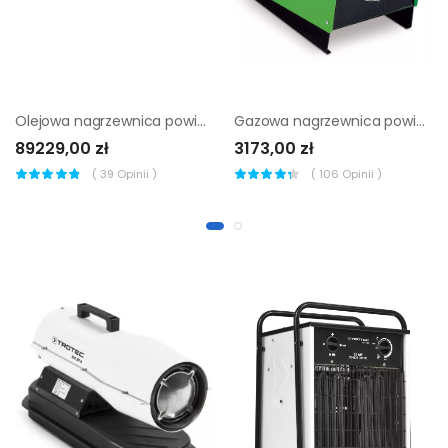
Olejowa nagrzewnica powietrza Remko HTL 250 EC |
Gazowa nagrzewnica powietrza Remko PGT 30
89229,00 zł
3173,00 zł
(
39
Opinii )
(
106
Opinii )