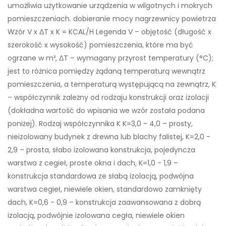
umożliwia użytkowanie urządzenia w wilgotnych i mokrych
pomieszczeniach. dobieranie mocy nagrzewnicy powietrza
Wzór V x ΔT x K = KCAL/H Legenda V – objętość (długość x
szerokość x wysokość) pomieszczenia, które ma być
ogrzane w m³, ΔT – wymagany przyrost temperatury (°C);
jest to różnica pomiędzy żądaną temperaturą wewnątrz
pomieszczenia, a temperaturą występującą na zewnątrz, K
– współczynnik zależny od rodzaju konstrukcji oraz izolacji
(dokładna wartość do wpisania we wzór została podana
poniżej). Rodzaj współczynnika K K=3,0 - 4,0 – prosty,
nieizolowany budynek z drewna lub blachy falistej, K=2,0 -
2,9 – prosta, słabo izolowana konstrukcja, pojedyncza
warstwa z cegieł, proste okna i dach, K=1,0 - 1,9 –
konstrukcja standardowa ze słabą izolacją, podwójna
warstwa cegieł, niewiele okien, standardowo zamknięty
dach, K=0,6 - 0,9 – konstrukcja zaawansowana z dobrą
izolacją, podwójnie izolowana cegła, niewiele okien