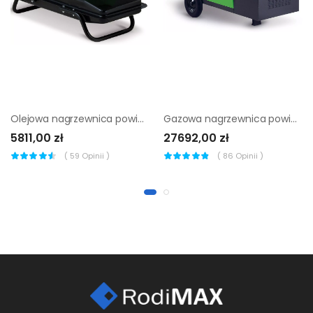
Olejowa nagrzewnica powietrza Remko DZH 20-2
Gazowa nagrzewnica powietrza Remko CLK 30
5811,00 zł
27692,00 zł
(
59
Opinii )
(
86
Opinii )