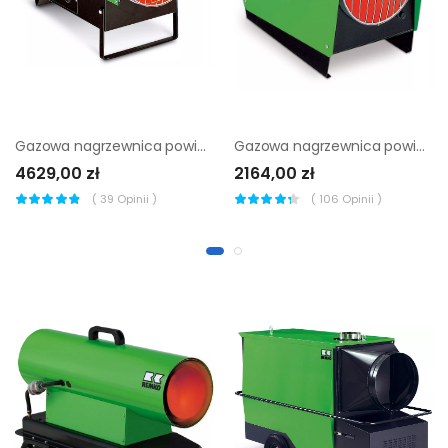
Gazowa nagrzewnica powietrza Remko PGT 60
Gazowa nagrzewnica powietrza Remko PGM 30
4629,00 zł
2164,00 zł
(
39
Opinii )
(
106
Opinii )