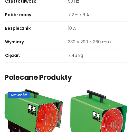
Częstotliwość
50 Hz
Pobór mocy
7,2 – 7,6 A
Bezpiecznik
10 A
Wymiary
330 × 290 × 360 mm
Ciężar.
7,46 kg
Polecane Produkty
NOWOŚĆ