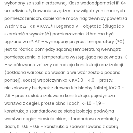
wykonany ze stali nierdzewnej, Klasa wodoodporności IP X4
umożliwia użytkowanie urządzenia w wilgotnych i mokrych
pomieszczeniach. dobieranie mocy nagrzewnicy powietrza
Wzór V x ΔT x K = KCAL/H Legenda V – objętość (długość x
szerokość x wysokość) pomieszczenia, które ma być
ogrzane w m³, ΔT – wymagany przyrost temperatury (°C);
jest to różnica pomiędzy żądaną temperaturą wewnątrz
pomieszczenia, a temperaturą występującą na zewnątrz, K
– współczynnik zależny od rodzaju konstrukcji oraz izolacji
(dokładna wartość do wpisania we wzór została podana
poniżej). Rodzaj współczynnika K K=3,0 - 4,0 – prosty,
nieizolowany budynek z drewna lub blachy falistej, K=2,0 -
2,9 – prosta, słabo izolowana konstrukcja, pojedyncza
warstwa z cegieł, proste okna i dach, K=1,0 - 1,9 –
konstrukcja standardowa ze słabą izolacją, podwójna
warstwa cegieł, niewiele okien, standardowo zamknięty
dach, K=0,6 - 0,9 – konstrukcja zaawansowana z dobrą