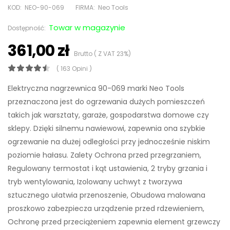
KOD:
NEO-90-069
FIRMA:
Neo Tools
Towar w magazynie
Dostępność:
361,00 zł
Brutto ( Z VAT 23%)
( 163 Opini )
Elektryczna nagrzewnica 90-069 marki Neo Tools
przeznaczona jest do ogrzewania dużych pomieszczeń
takich jak warsztaty, garaże, gospodarstwa domowe czy
sklepy. Dzięki silnemu nawiewowi, zapewnia ona szybkie
ogrzewanie na dużej odległości przy jednocześnie niskim
poziomie hałasu. Zalety Ochrona przed przegrzaniem,
Regulowany termostat i kąt ustawienia, 2 tryby grzania i
tryb wentylowania, Izolowany uchwyt z tworzywa
sztucznego ułatwia przenoszenie, Obudowa malowana
proszkowo zabezpiecza urządzenie przed rdzewieniem,
Ochronę przed przeciążeniem zapewnia element grzewczy