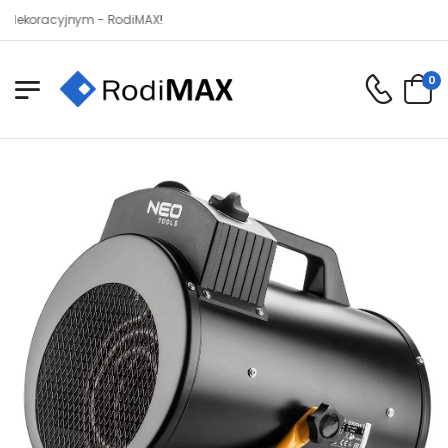
acyjnym - RodiMAX!
0