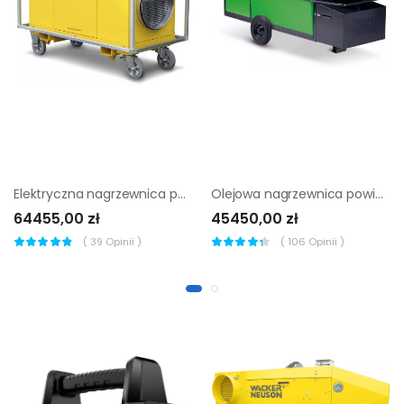
Elektryczna nagrzewnica powietrza Trotec TEH 200
Olejowa nagrzewnica powietrza Remko CLK 170-RV
64455,00 zł
45450,00 zł
(
39
Opinii )
(
106
Opinii )