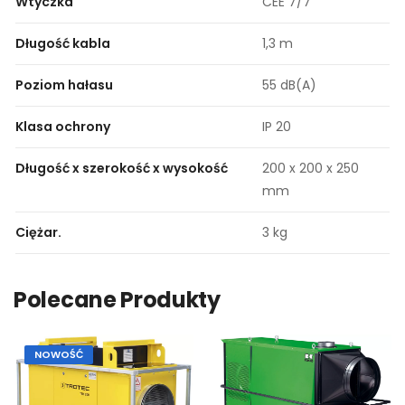
Wtyczka
CEE 7/7
Długość kabla
1,3 m
Poziom hałasu
55 dB(A)
Klasa ochrony
IP 20
Długość x szerokość x wysokość
200 x 200 x 250
mm
Ciężar.
3 kg
Polecane Produkty
NOWOŚĆ