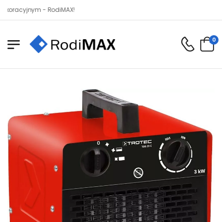
jnym - RodiMAX!
0