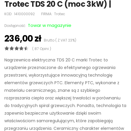
Trotec TDS 20 C (moc 3kW) |
KOD:
1410000092
FIRMA:
Trotec
Towar w magazynie
Dostępność:
236,00 zł
Brutto ( Z VAT 23%)
( 87 Opini )
Nagrzewnica elektryczna TDS 20 C marki Trotec to
urządzenie przeznaczone do efektywnego ogrzewania
przestrzeni, wykorzystujące innowacyjną technologię
elementów grzewczych PTC. Elementy PTC, wykonane z
materiału ceramicznego, znane są z szybkiego
rozpraszania ciepła oraz większej trwałości w porównaniu
do tradycyjnych spiral grzewczych. Ponadto, technologia ta
zapewnia bezpieczne użytkowanie dzięki swoim
właściwościom samoregulującym, które zapobiegają
przegrzaniu urządzenia. Ceramiczny charakter elementów