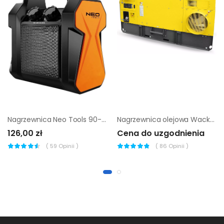
Nagrzewnica Neo Tools 90-060 PTC (moc 2 kW) |
Nagrzewnica olejowa Wacker Neuson HI 260 Tank
126,00 zł
Cena do uzgodnienia
(
59
Opinii )
(
86
Opinii )