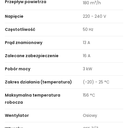
Przepływ powietrza
³
180 m
/h
Napięcie
220 - 240 V
Częstotliwość
50 Hz
Prąd znamionowy
13 A
Zalecane zabezpieczenie
16 A
Pobór mocy
3 kW
Zakres działania (temperatura)
(-20) - 25 °C
Maksymalna temperatura
156 °C
robocza
Wentylator
Osiowy