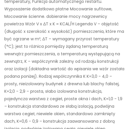
temperatury, Funkcja automatycznego restartu.
Wyposażenie dodatkowo płatne Mocowanie sufitowe,
Mocowanie ścienne. dobieranie mocy nagrzewnicy
powietrza Wzór V x ΔT x K = KCAL/H Legenda V – objętość
(długość x szerokość x wysokość) pomieszczenia, które ma
być ogrzane w m³, ΔT – wymagany przyrost temperatury
(°C); jest to różnica pomiędzy żądaną temperaturą
wewnątrz pomieszczenia, a temperaturą występującą na
zewnątrz, K – współczynnik zależny od rodzaju konstrukcji
oraz izolacji (dokładna wartość do wpisania we wzór została
podana poniżej). Rodzaj współczynnika K K=3,0 - 4,0 –
prosty, nieizolowany budynek z drewna lub blachy falistej,
K=2,0 - 2,9 – prosta, słabo izolowana konstrukcja,
pojedyncza warstwa z cegieł, proste okna i dach, K=1,0 - 1,9
– konstrukcja standardowa ze słabą izolacją, podwójna
warstwa cegieł, niewiele okien, standardowo zamknięty
dach, K=0,6 - 0,9 – konstrukcja zaawansowana z dobrą
izolacją, podwójnie izolowana cegła, niewiele okien