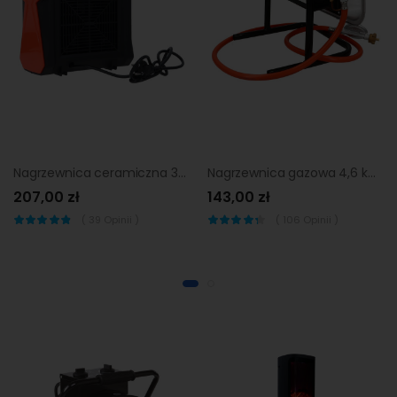
Nagrzewnica ceramiczna 3kW LFS-3000 Skiva
Nagrzewnica gazowa 4,6 kW ROH-46 SKIVA
207,00 zł
143,00 zł
(
39
Opinii )
(
106
Opinii )