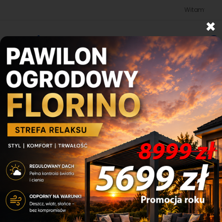
Witamy w sklepie b
×
0