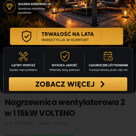
Nagrzewnica wentylatorowa 2
w 1 15kW VOLTENO
KOD:
89162634
FIRMA:
VOLTENO
Towar w magazynie
Dostępność: