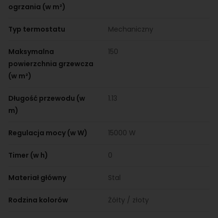
ogrzania (w m²)
Typ termostatu
Mechaniczny
Maksymalna
150
powierzchnia grzewcza
(w m²)
Długość przewodu (w
1.13
m)
Regulacja mocy (w W)
15000 W
Timer (w h)
0
Materiał główny
Stal
Rodzina kolorów
Żółty / złoty