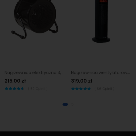
Nagrzewnica elektryczna 3,3kW Czarna EQUATION
Nagrzewnica wentylatorowa 2 w 1 PTCK - G7520 2kW SKIVA
215,00 zł
319,00 zł
(
59
Opinii )
(
86
Opinii )