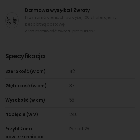
Darmowa wysyłka i Zwroty
Przy zamówieniach powyżej 100 zł, oferujemy
bezpłatną dostawę
oraz możliwość zwrotu produktów.
Specyfikacja
Szerokość (w cm)
42
Głębokość (w cm)
37
Wysokość (w cm)
55
Napięcie (w V)
240
Przybliżona
Ponad 25
powierzchnia do