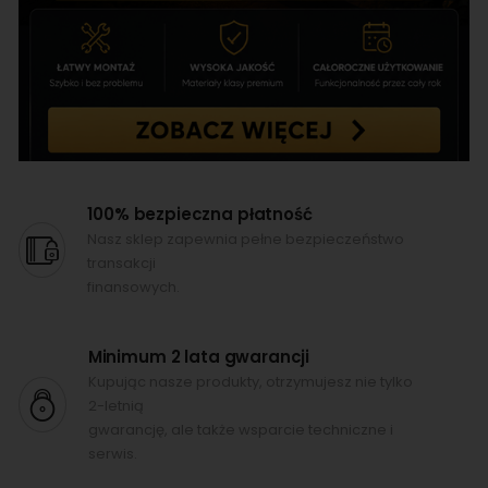
100% bezpieczna płatność
Nasz sklep zapewnia pełne bezpieczeństwo
transakcji
finansowych.
Minimum 2 lata gwarancji
Kupując nasze produkty, otrzymujesz nie tylko
2-letnią
gwarancję, ale także wsparcie techniczne i
serwis.