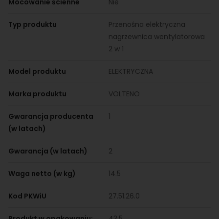
Mocowanie ścienne
Nie
Typ produktu
Przenośna elektryczna
nagrzewnica wentylatorowa
2 w 1
Model produktu
ELEKTRYCZNA
Marka produktu
VOLTENO
Gwarancja producenta
1
(w latach)
Gwarancja (w latach)
2
Waga netto (w kg)
14.5
Kod PKWiU
27.51.26.0
Produkt w opakowaniu:
43.5