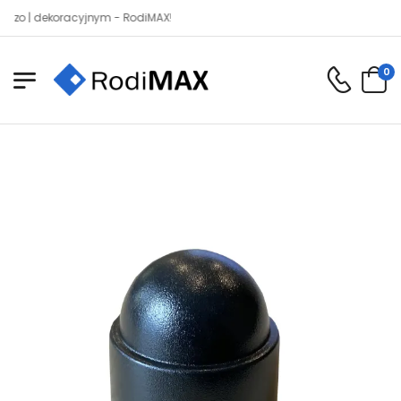
| dekoracyjnym - RodiMAX!
0