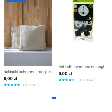
Nakładki ochronne na nogi krzesła czarne14 mm 4 szt.
Nakładki ochronne transparentne 20 mm 4 szt. Standers
6,00 zł
8,00 zł
(
106
Opinii )
(
39
Opinii )