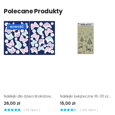
Polecane Produkty
NOWOŚĆ
Naklejki dla dzieci Brokatowa Wróżka
Naklejki świąteczne 16-30 szt. różne wzory
26,00 zł
15,00 zł
(
39
Opinii )
(
106
Opinii )