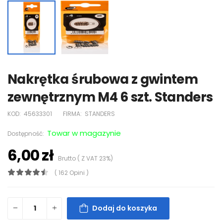
Nakrętka śrubowa z gwintem
zewnętrznym M4 6 szt. Standers
KOD:
45633301
FIRMA:
STANDERS
Towar w magazynie
Dostępność:
6,00 zł
Brutto ( Z VAT 23%)
( 162 Opini )
Dodaj do koszyka