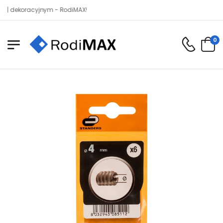
koracyjnym - RodiMAX!
0