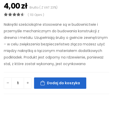
4,00 zł
Brutto ( Z VAT 23%)
( 113 Opini )
Nakrętki sześciokątne stosowane są w budownictwie i
przemyśle mechanicznym do budowania konstrukcji z
drewna i metalu. Uzupełniają śruby o gwincie zewnętrznym
– w celu zwiększenia bezpieczeństwa złącza możesz użyć
między nakrętką a łączonym materiałem dodatkowych
podkładek. Produkt jest odporny na rdzewienie, ponieważ
stal, z które został wykonany, jest ocynkowana
Dodaj do koszyka