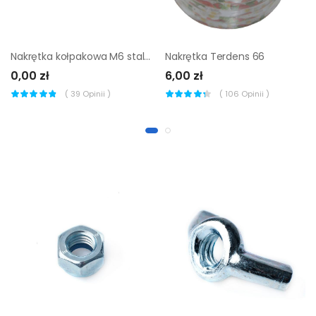
Nakrętka kołpakowa M6 stal nierdzewna 1 szt
Nakrętka Terdens 66
0,00 zł
6,00 zł
(
39
Opinii )
(
106
Opinii )