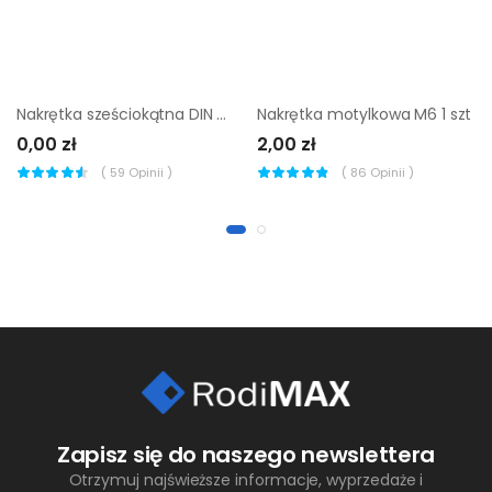
Nakrętka sześciokątna DIN 985 M12 1 szt
Nakrętka motylkowa M6 1 szt
0,00 zł
2,00 zł
(
59
Opinii )
(
86
Opinii )
Zapisz się do naszego newslettera
Otrzymuj najświeższe informacje, wyprzedaże i