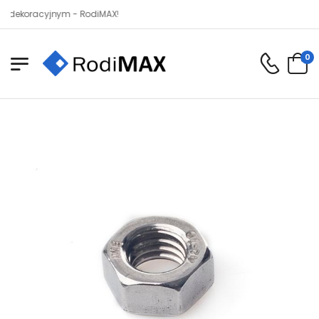
oracyjnym - RodiMAX!
0