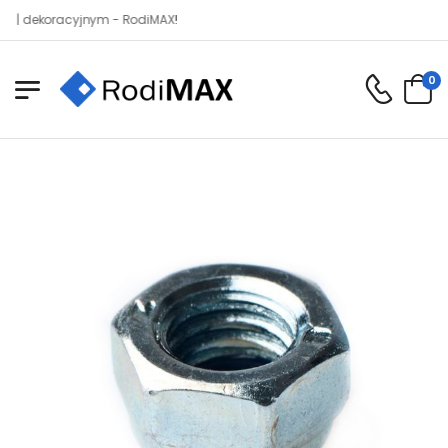
koracyjnym - RodiMAX!
0