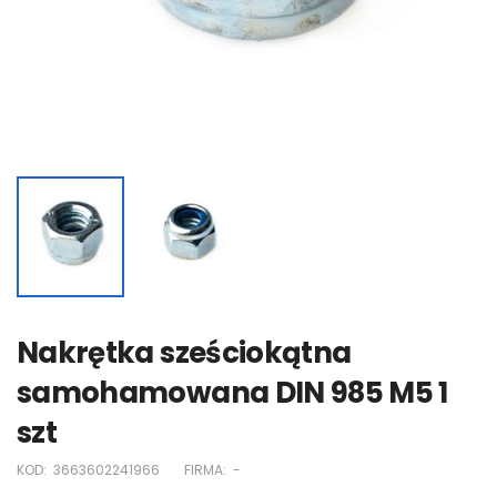
Nakrętka sześciokątna
samohamowana DIN 985 M5 1
szt
KOD:
3663602241966
FIRMA:
-