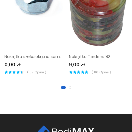
Nakrętka sześciokątna samohamowana DIN 985 M6 1 szt
Nakrętka Terdens 82
0,00 zł
9,00 zł
(
59
Opinii )
(
86
Opinii )