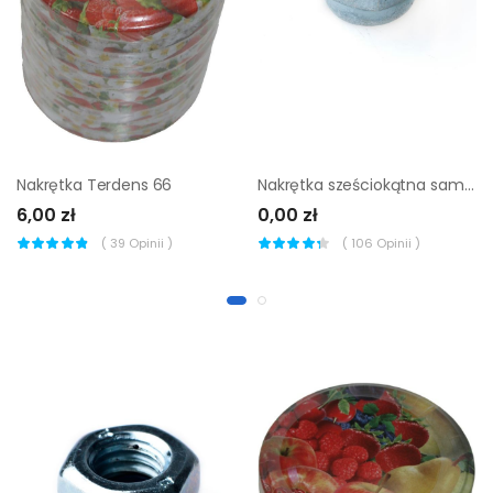
Nakrętka Terdens 66
Nakrętka sześciokątna samohamowana DIN 985 M3 1 szt
6,00 zł
0,00 zł
(
39
Opinii )
(
106
Opinii )