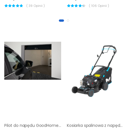
(
39
Opinii )
(
106
Opinii )
Pilot do napędu GoodHome 2 szt
Kosiarka spalinowa z napędem MacAllister B&S 300E 41 cm