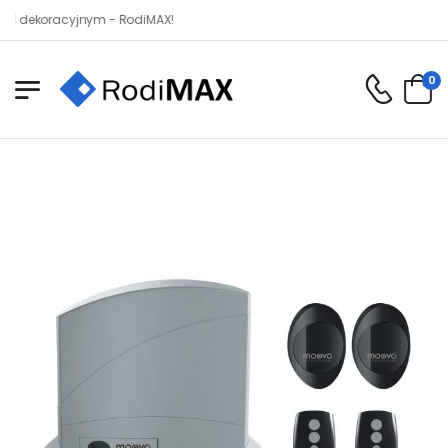
koracyjnym - RodiMAX!
0