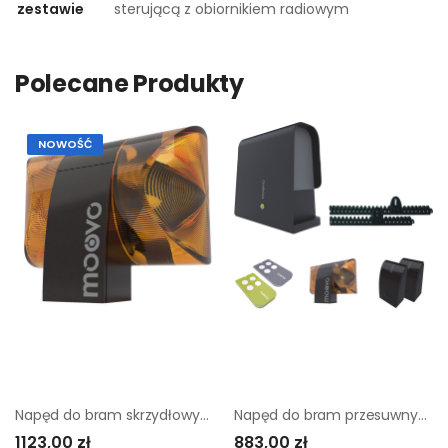
zestawie
sterującą z obiornikiem radiowym
Polecane Produkty
NOWOŚĆ
Napęd do bram skrzydłowych Moovo XW532KM
Napęd do bram przesuwnych Moovo LN432
1123,00 zł
883,00 zł