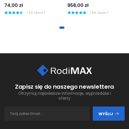
74,00 zł
958,00 zł
(
59
Opinii )
(
86
Opinii )
Zapisz się do naszego newslettera
Otrzymuj najświeższe informacje, wyprzedaże i
oferty
WYŚLIJ