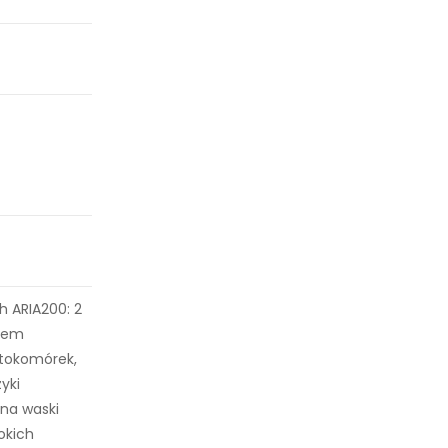
 ARIA200: 2
kiem
otokomórek,
yki
 na waski
rokich