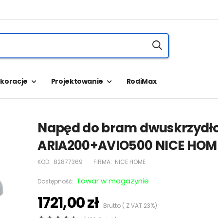
koracje
Projektowanie
RodiMax
Napęd do bram dwuskrzydł
ARIA200+AVIO500 NICE HOM
KOD:
82877369
FIRMA:
NICE HOME
Towar w magazynie
Dostępność:
1721,00 zł
Brutto ( Z VAT 23%)