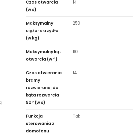
Czas otwarcia
14
(w s)
Maksymalny
250
ciężar skrzydła
(w kg)
Maksymalny kąt
110
otwarcia (w °)
Czas otwierania
14
bramy
rozwieranej do
kąta rozwarcia
ą
90° (w s)
Funkcja
Tak
sterowania z
domofonu