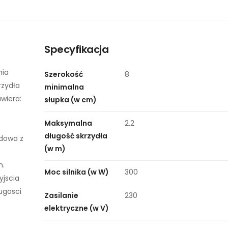
Specyfikacja
nia
Szerokość
8
rzydła
minimalna
wiera:
słupka (w cm)
Maksymalna
2.2
długość skrzydła
udowa z
(w m)
h.
Moc silnika (w W)
300
jscia
ugosci
Zasilanie
230
elektryczne (w V)