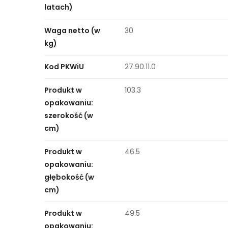
latach)
Waga netto (w
30
kg)
Kod PKWiU
27.90.11.0
Produkt w
103.3
opakowaniu:
szerokość (w
cm)
Produkt w
46.5
opakowaniu:
głębokość (w
cm)
Produkt w
49.5
opakowaniu: