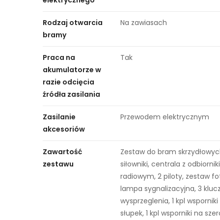
Rodzaj otwarcia
Na zawiasach
bramy
Praca na
Tak
akumulatorze w
razie odcięcia
źródła zasilania
Zasilanie
Przewodem elektrycznym
akcesoriów
Zawartość
Zestaw do bram skrzydłowych
zestawu
siłowniki, centrala z odbiorni
radiowym, 2 piloty, zestaw f
lampa sygnalizacyjna, 3 klucz
wysprzeglenia, 1 kpl wsporniki
słupek, 1 kpl wsporniki na sze