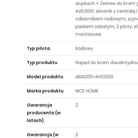
słupkach + Zestaw do bram
AVIO500: siłownik z centralą i
odbiornikiem radiowym, szyn
paskiem zebatym, 2 piloty, 
montażowe.
Typ pilota
Radiowy
Typ produktu
Napęd do bram dwuskrzydło
Model produktu
ARIA200+AVIO500
Marka produktu
NICE HOME
Gwarancja
2
producenta (w
latach)
Gwarancja (w
2