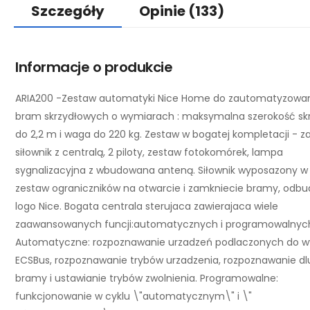
Szczegóły
Opinie
(133)
Informacje o produkcie
ARIA200 -Zestaw automatyki Nice Home do zautomatyzowa
bram skrzydłowych o wymiarach : maksymalna szerokość sk
do 2,2 m i waga do 220 kg. Zestaw w bogatej kompletacji - za
siłownik z centralą, 2 piloty, zestaw fotokomórek, lampa
sygnalizacyjna z wbudowana anteną. Siłownik wyposazony w
zestaw ograniczników na otwarcie i zamkniecie bramy, odb
logo Nice. Bogata centrala sterujaca zawierajaca wiele
zaawansowanych funcji:automatycznych i programowalnyc
Automatyczne: rozpoznawanie urzadzeń podlaczonych do wy
ECSBus, rozpoznawanie trybów urzadzenia, rozpoznawanie dl
bramy i ustawianie trybów zwolnienia. Programowalne:
funkcjonowanie w cyklu \"automatycznym\" i \"