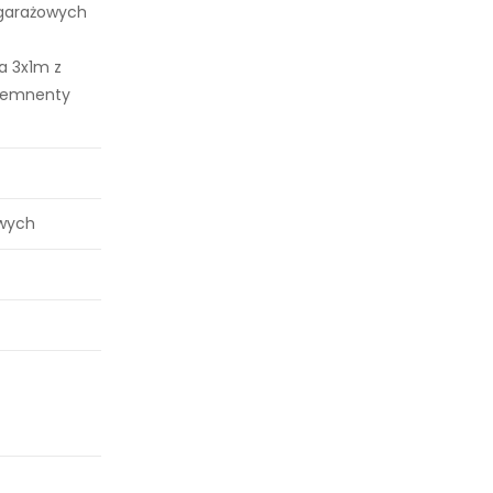
 garażowych
a 3x1m z
elemnenty
wych