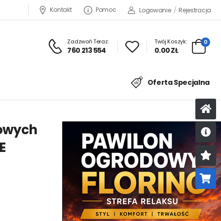
Kontakt
Pomoc
Logowanie
/
Rejestracja
Zadzwoń Teraz:
Twój Koszyk:
0
760 213 554
0.00 ZŁ
Oferta Specjalna
owych
E
U
K