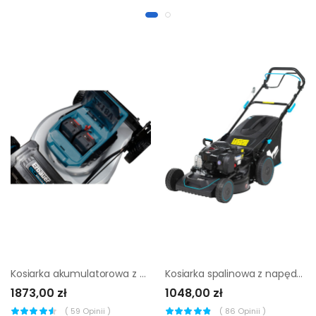
Kosiarka akumulatorowa z napędem Erbauer 2 x 18 V 46 cm
Kosiarka spalinowa z napędem MacAllister B&S 550E 46 cm
1873,00 zł
1048,00 zł
(
59
Opinii )
(
86
Opinii )