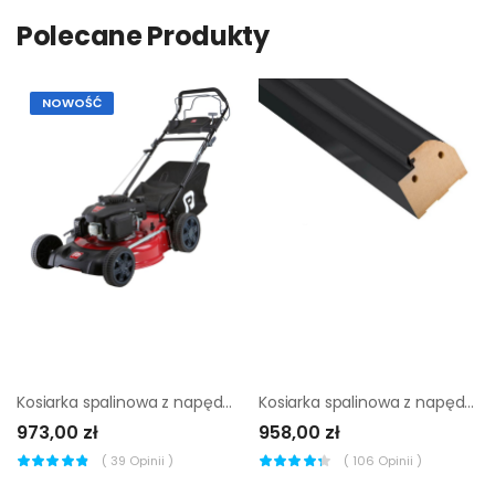
Polecane Produkty
NOWOŚĆ
Kosiarka spalinowa z napędem Performance Power 166 cm3 51 cm
Kosiarka spalinowa z napędem NAC Loncin 42 cm
973,00 zł
958,00 zł
(
39
Opinii )
(
106
Opinii )