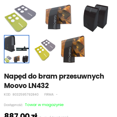
Napęd do bram przesuwnych
Moovo LN432
KOD:
8032595792840
FIRMA:
-
Towar w magazynie
Dostępność:
887,00 zł