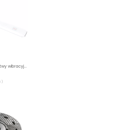
Napęd spalinowy listwy wibracyjnej Enar QZH
 )