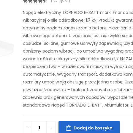
( 27 Opini )
Napęd elektryczny TORNADO E-BATT marki Enar do li
wibracyjnej o sile odśrodkowej 1,7 kN. Produkt gwarant
optymalny poziom zagęszczenia betonu niezależnie 
wibrowanego betonu. Urządzenie jest niezwykle solidn
obsłudze. Solidne, gumowe uchwyty zapewniają użyt
obniżony poziom wibracji, co umożliwia wygodną pra
wariantu: Silnik elektryczny, siła odśrodkowa 1,7 kN Z
bezpieczeństwo – w razie awarii maszyna wyłącza si
automatycznie, Wygodny transport, dodatkowo ko
rozmiary umożliwiają obsługę przez jedną osobę, Urzą
przyjazne środowisku – brak potrzebnych części za
zapewnia brak generowanych odpadów. wyposażeni
standardowe Napęd TORNADO E-BATT, Akumulator, Ł
Dodaj do koszyka