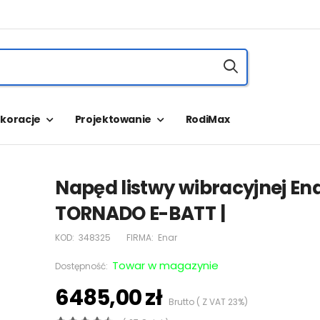
koracje
Projektowanie
RodiMax
Napęd listwy wibracyjnej En
TORNADO E-BATT |
KOD:
348325
FIRMA:
Enar
Towar w magazynie
Dostępność:
6485,00 zł
Brutto ( Z VAT 23%)