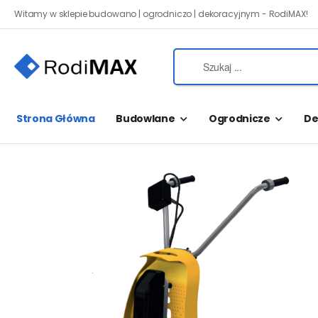
Witamy w sklepie budowano | ogrodniczo | dekoracyjnym - RodiMAX!
Strona Główna
Budowlane
Ogrodnicze
De