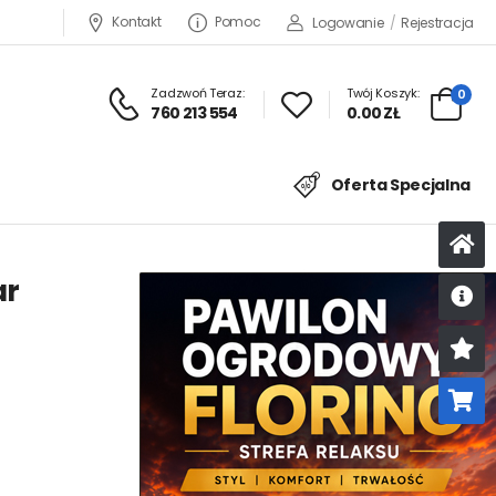
Kontakt
Pomoc
Logowanie
/
Rejestracja
Zadzwoń Teraz:
Twój Koszyk:
0
760 213 554
0.00 ZŁ
Oferta Specjalna
ar
U
K