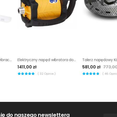
Napęd elektryczny listwy wibracyjnej Enar QXE TURBO
Elektryczny napęd wibratora do betonu Enar Dingo
1411,00 zł
581,00 zł
773,00
(
32
Opinie )
(
46
Opinii
się do naszego newslettera