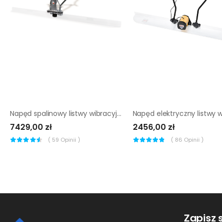
Napęd spalinowy listwy wibracyjnej Wacker Neuson P 35A
7429,00 zł
2456,00 zł
(
59
Opinii )
(
86
Opinii )
Zapisz 