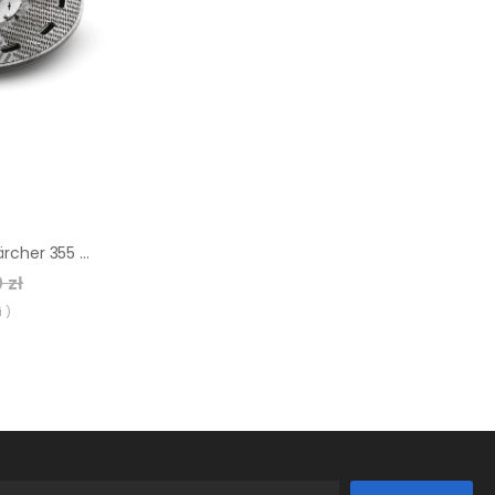
Talerz napędowy Kärcher 355 mm
 zł
 )