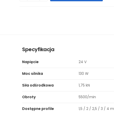
Specyfikacja
Napięcie
24 V
Moc silnika
130 W
Siła odśrodkowa
1,75 kN
Obroty
5500/min
Dostępne profile
1,5 / 2 / 2,5 / 3 / 4 