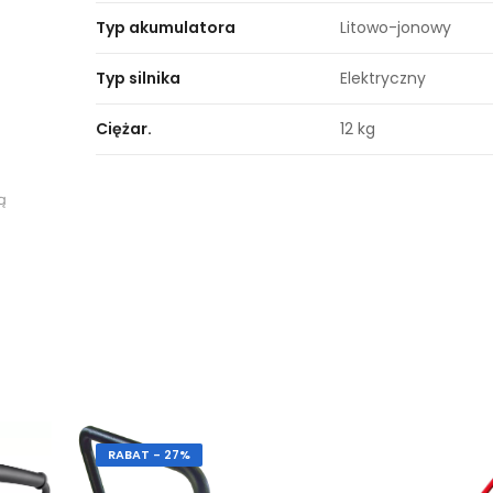
Typ akumulatora
Litowo-jonowy
Typ silnika
Elektryczny
Ciężar.
12 kg
ą
RABAT - 27%