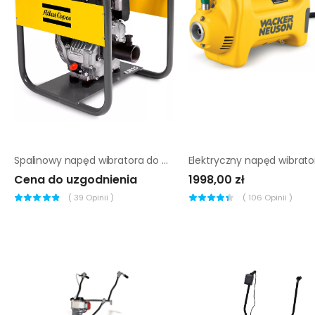
Spalinowy napęd wibratora do betonu Atlas Copco AMD 3000
Cena do uzgodnienia
1998,00 zł
(
39
Opinii )
(
106
Opinii )