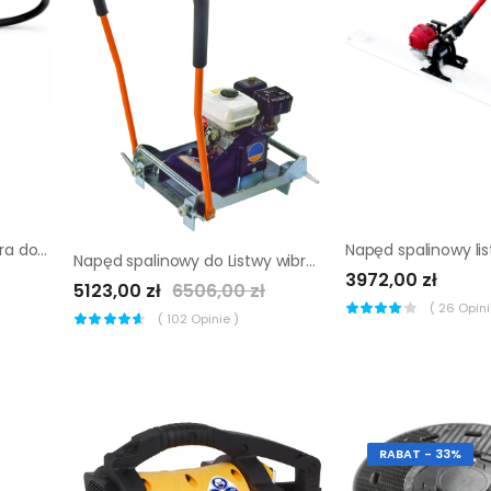
Elektryczny napęd wibratora do betonu Wacker Neuson M1500
Napęd spalinowy do Listwy wibracyjnej Altrad Belle Porto Screed
3972,00 zł
5123,00 zł
6506,00 zł
(
26
Opinii
(
102
Opinie )
RABAT - 33%