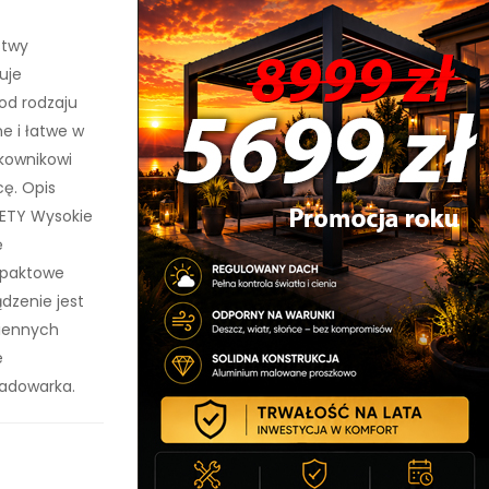
stwy
uje
od rodzaju
e i łatwe w
kownikowi
cę. Opis
ALETY Wysokie
ę
mpaktowe
dzenie jest
miennych
e
adowarka.