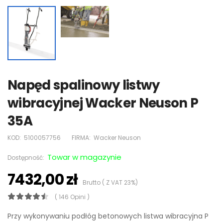
Napęd spalinowy listwy
wibracyjnej Wacker Neuson P
35A
KOD:
5100057756
FIRMA:
Wacker Neuson
Towar w magazynie
Dostępność:
7432,00 zł
Brutto ( Z VAT 23%)
( 146 Opini )
Przy wykonywaniu podłóg betonowych listwa wibracyjna P