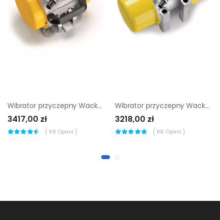
Wibrator przyczepny Wacker Neuson AR 52/9/042
Wibrator przyczepny Wacker Neuson AR 53/3/400
3417,00 zł
3218,00 zł
(
59
Opinii )
(
86
Opinii )