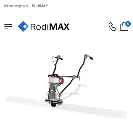
racyjnym - RodiMAX!
0