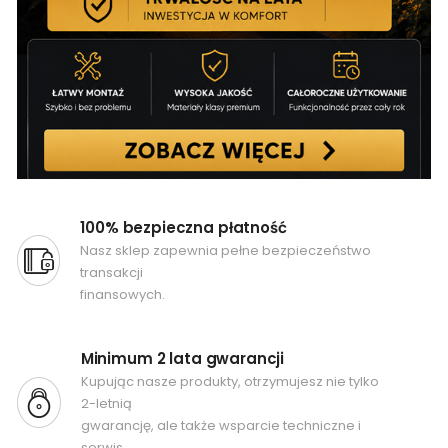
100% bezpieczna płatność
Nasz sklep zapewnia pełne bezpieczeństwo
transakcji
finansowych.
Minimum 2 lata gwarancji
Kupując nasze produkty, otrzymujesz nie tylko
2-letnią
gwarancję, ale także wsparcie techniczne i
serwis.