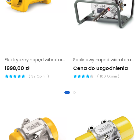
Elektryczny napęd wibratora do betonu Wacker Neuson M1500
Spalinowy napęd wibratora do betonu Wacker Neuson L5000
1998,00 zł
Cena do uzgodnienia
(
39
Opinii )
(
106
Opinii )