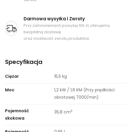
Darmowa wysyłka i Zwroty
Przy zamówieniach powyżej 100 zł, oferujemy
bezpłatną dostawę
oraz możliwość zwrotu produktów.
Specyfikacja
Ciężar
15,5 kg
Moc
1,2 kW / 1,6 KM (Przy prędkości
obrotowej 7000/min)
Pojemność
³
35,8 cm
skokowa
Pojemność
0,65 l