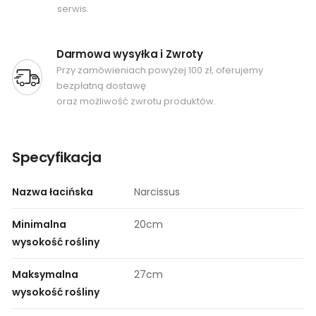
serwis.
Darmowa wysyłka i Zwroty
Przy zamówieniach powyżej 100 zł, oferujemy
bezpłatną dostawę
oraz możliwość zwrotu produktów.
Specyfikacja
Nazwa łacińska
Narcissus
Minimalna
20cm
wysokość rośliny
Maksymalna
27cm
wysokość rośliny