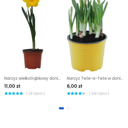
Narcyz wielkotrąbkowy doniczka 12 cm
Narcyz Tete-a-Tete w doniczce 12 cm
11,00 zł
6,00 zł
(
39
Opinii )
(
106
Opinii )