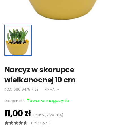
Narcyz w skorupce
wielkanocnej 10 cm
KOD:
5901947517123
FIRMA:
-
Towar w magazynie
Dostępność:
11,00 zł
Brutto ( Z VAT 8%)
( 147 Opini )