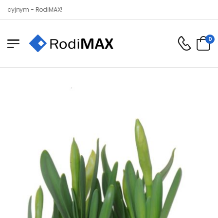
ym - RodiMAX!
0