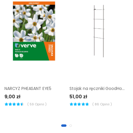
NARCYZ PHEASANT EYE5
Stojak na ręczniki GoodHome Koros drabinka chrom
9,00 zł
51,00 zł
(
59
Opinii )
(
86
Opinii )