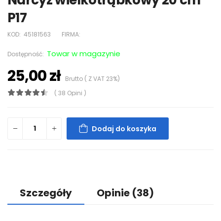
Narcyz wielkotrąbkowy 20 cm
P17
KOD:
45181563
FIRMA:
Towar w magazynie
Dostępność:
25,00 zł
Brutto ( Z VAT 23%)
( 38 Opini )
Dodaj do koszyka
Szczegóły
Opinie
(38)