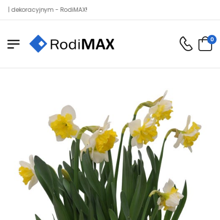
ekoracyjnym - RodiMAX!
0