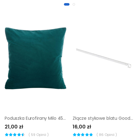
Poduszka Eurofirany Milo 45 x 45 cm ciemnoturkusowa
Złącze stykowe blatu GoodHome 28 mm R6 stal
21,00 zł
16,00 zł
(
59
Opinii )
(
86
Opinii )