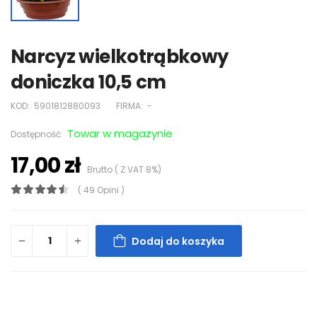
Narcyz wielkotrąbkowy
doniczka 10,5 cm
KOD:
5901812880093
FIRMA:
-
Towar w magazynie
Dostępność:
17,00 zł
Brutto ( Z VAT 8%)
( 49 Opini )
Dodaj do koszyka