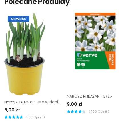
Polecane Produkty
NOWOŚĆ
NARCYZ PHEASANT EYE5
Narcyz Tete-a-Tete w doniczce 12 cm
9,00 zł
6,00 zł
(
106
Opinii )
(
39
Opinii )