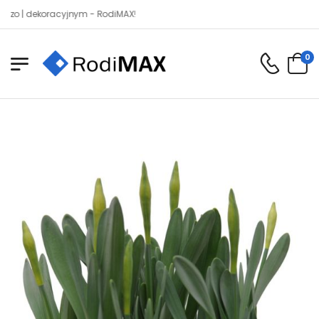
dekoracyjnym - RodiMAX!
0