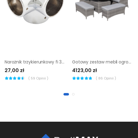
Narożnik trzykierunkowy fi 32 mm chrom
Gotowy zestaw mebli ogrodowych GoodHome Hamilton 8-osobowy z narożnikiem
27,00 zł
4123,00 zł
(
59
Opinii )
(
86
Opinii )