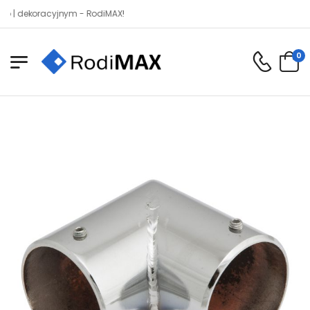
ekoracyjnym - RodiMAX!
0