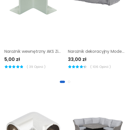
Narożnik wewnętrzny AKS Zielonka 25 x 40 mm
Narożnik dekoracyjny Modena betonowy z fugą szary 0,60 mb
5,00 zł
33,00 zł
(
39
Opinii )
(
106
Opinii )