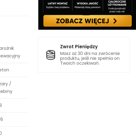
Zwrot Pieniędzy
arożnik
Masz aż 30 dni na zwrócenie
lewacyjny
produktu, jeśli nie spełnia on
Twoich oczekiwań.
eton
zary /
rebrny
8
.6
0