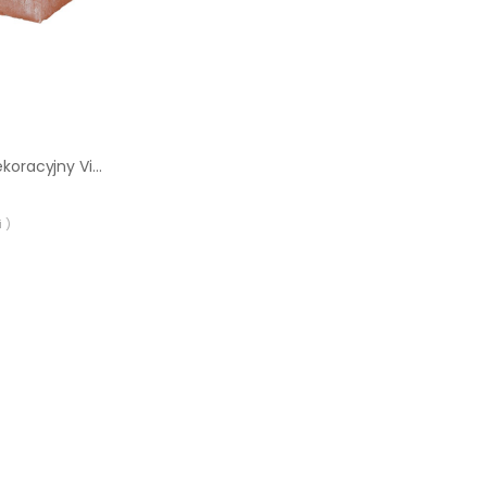
Narożnik gipsowy dekoracyjny Vintage 3 AKADEMIA KAMIENIA
 )