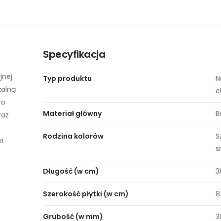
Specyfikacja
jnej
Typ produktu
N
żalną
e
ro
Materiał główny
B
raz
Rodzina kolorów
S
i
s
Długość (w cm)
3
Szerokość płytki (w cm)
8
Grubość (w mm)
3