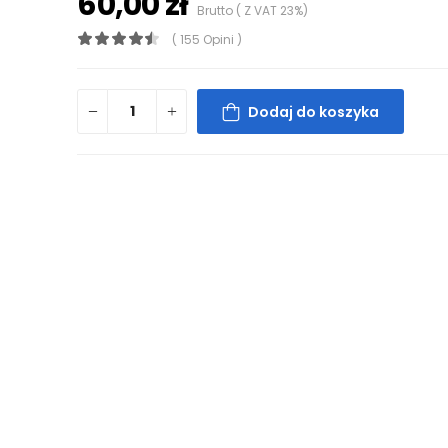
60,00 zł
Brutto ( Z VAT 23%)
( 155 Opini )
Dodaj do koszyka