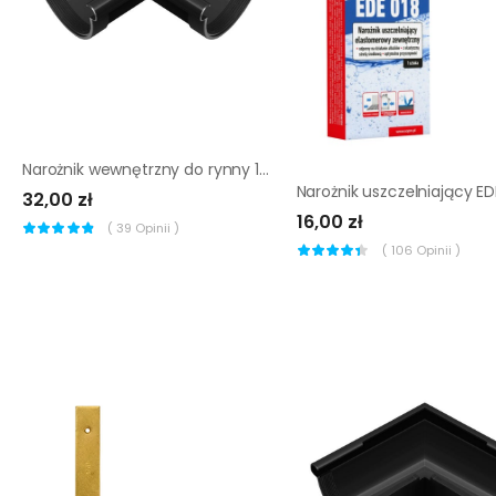
Narożnik wewnętrzny do rynny 130 mm grafitowy
32,00 zł
16,00 zł
(
39
Opinii )
(
106
Opinii )