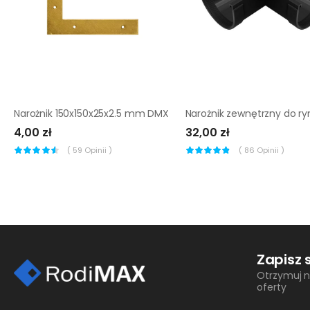
Narożnik 150x150x25x2.5 mm DMX
4,00 zł
32,00 zł
(
59
Opinii )
(
86
Opinii )
Zapisz 
Otrzymuj n
oferty