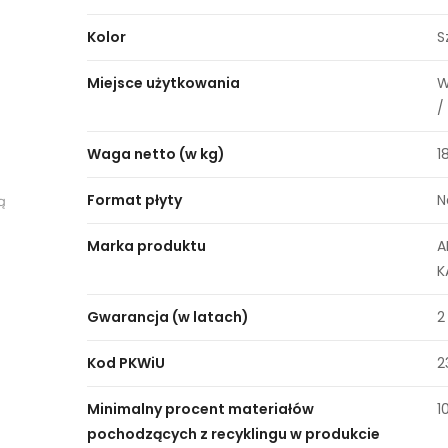
Kolor
S
Miejsce użytkowania
W
/
Waga netto (w kg)
1
Format płyty
N
ą
Marka produktu
A
K
Gwarancja (w latach)
2
Kod PKWiU
2
Minimalny procent materiałów
1
pochodzących z recyklingu w produkcie