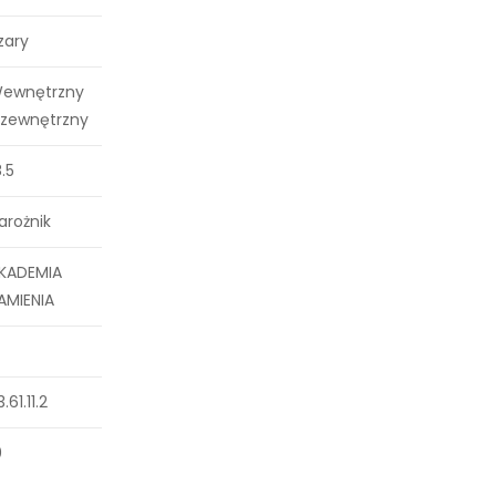
zary
ewnętrzny
 zewnętrzny
8.5
arożnik
KADEMIA
AMIENIA
3.61.11.2
0