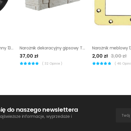
Narożnik zewnętrzny do rynny 130 mm grafitowy
Narożnik dekoracyjny gipsowy Taurus 1 mb Max-Stone
37,00 zł
2,00 zł
3,00 zł
(
32
Opinie )
(
46
Opinii
się do naszego newslettera
ajświeższe informacje, wyprzedaże i