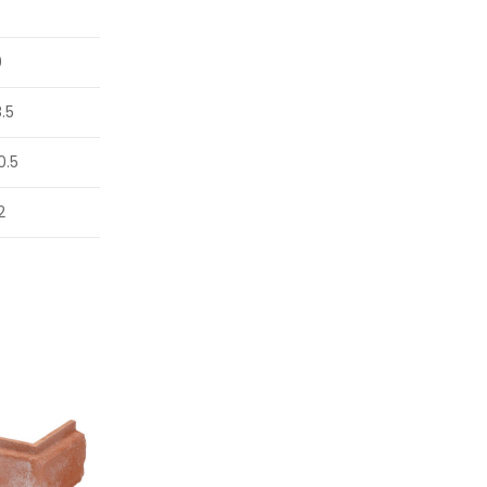
9
8.5
0.5
2