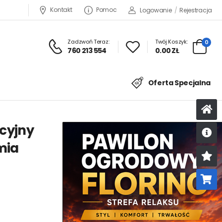
Kontakt
Pomoc
Logowanie
/
Rejestracja
Zadzwoń Teraz:
Twój Koszyk:
0
760 213 554
0.00 ZŁ
Oferta Specjalna
cyjny
mia
U
K