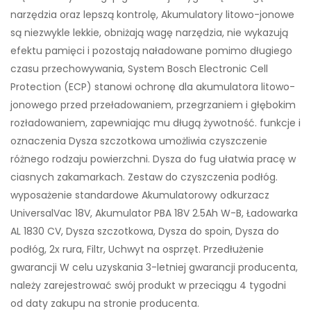
narzędzia oraz lepszą kontrolę, Akumulatory litowo-jonowe
są niezwykle lekkie, obniżają wagę narzędzia, nie wykazują
efektu pamięci i pozostają naładowane pomimo długiego
czasu przechowywania, System Bosch Electronic Cell
Protection (ECP) stanowi ochronę dla akumulatora litowo-
jonowego przed przeładowaniem, przegrzaniem i głębokim
rozładowaniem, zapewniając mu długą żywotność. funkcje i
oznaczenia Dysza szczotkowa umożliwia czyszczenie
różnego rodzaju powierzchni. Dysza do fug ułatwia pracę w
ciasnych zakamarkach. Zestaw do czyszczenia podłóg.
wyposażenie standardowe Akumulatorowy odkurzacz
UniversalVac 18V, Akumulator PBA 18V 2.5Ah W-B, Ładowarka
AL 1830 CV, Dysza szczotkowa, Dysza do spoin, Dysza do
podłóg, 2x rura, Filtr, Uchwyt na osprzęt. Przedłużenie
gwarancji W celu uzyskania 3-letniej gwarancji producenta,
należy zarejestrować swój produkt w przeciągu 4 tygodni
od daty zakupu na stronie producenta.