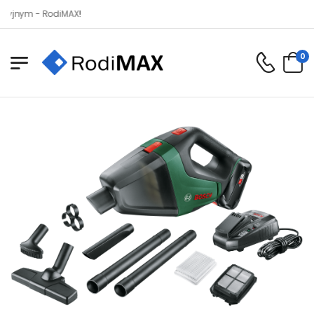
m - RodiMAX!
0