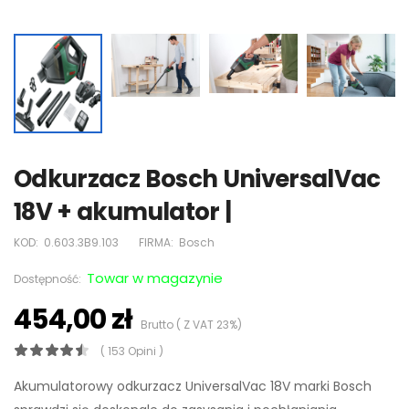
Odkurzacz Bosch UniversalVac
18V + akumulator |
KOD:
0.603.3B9.103
FIRMA:
Bosch
Towar w magazynie
Dostępność:
454,00 zł
Brutto ( Z VAT 23%)
( 153 Opini )
Akumulatorowy odkurzacz UniversalVac 18V marki Bosch