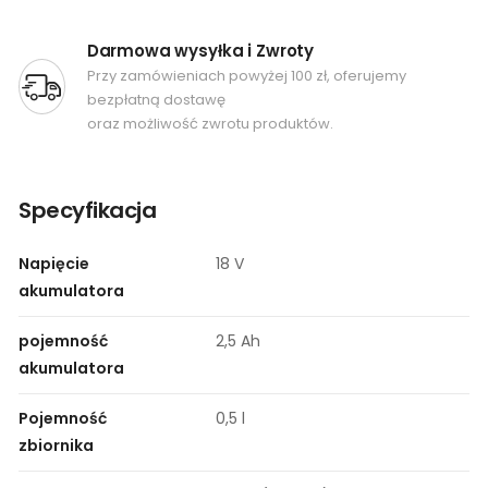
Darmowa wysyłka i Zwroty
Przy zamówieniach powyżej 100 zł, oferujemy
bezpłatną dostawę
oraz możliwość zwrotu produktów.
Specyfikacja
Napięcie
18 V
akumulatora
pojemność
2,5 Ah
akumulatora
Pojemność
0,5 l
zbiornika