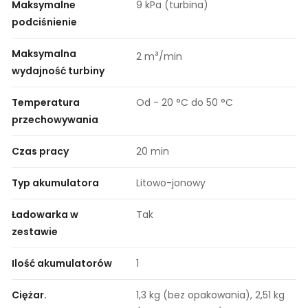
Maksymalne
9 kPa (turbina)
podciśnienie
Maksymalna
³
2 m
/min
wydajność turbiny
Temperatura
Od - 20 °C do 50 °C
przechowywania
Czas pracy
20 min
Typ akumulatora
Litowo-jonowy
Ładowarka w
Tak
zestawie
Ilość akumulatorów
1
Ciężar.
1,3 kg (bez opakowania), 2,51 kg