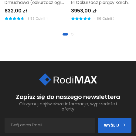
Dmuchawa (odkurzacz ogrodowy) Ryobi RBV36B |
☑️ Odkurzacz piorący Kärcher Puzzi 10/1 + proszek ▷▷
832,00 zł
3953,00 zł
(
59
Opinii )
(
86
Opinii )
Zapisz się do naszego newslettera
Otrzymuj najświeższe informacje, wyprzedaże i
oferty
WYŚLIJ