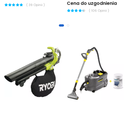
Cena do uzgodnienia
(
39
Opinii )
(
106
Opinii )