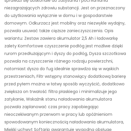
sprawdzi się doskonale do zasysania i pochłaniania
niezagrażających zdrowiu substancji. Jest on przeznaczony
do użytkowania wyłącznie w domu i w gospodarstwie
domowym. Odkurzacz jest mobilny oraz niezwykle wydajny,
pozwala usuwać także cięższe zanieczyszczenia. Opis
wariantu: Zestaw zawiera akumulator 2,5 Ah i ładowarkę
zalety Komfortowe czyszczenie podłóg jest możliwe dzięki
rurom przedłużającym i dyszy do podłóg, Dysza szczotkowa
pozwala na czyszczenie różnego rodzaju powierzchni,
natomiast dysza do fug idealnie sprawdza się w wąskich
przestrzeniach, Filtr wstępny stanowiący dodatkową barierę
przed pyłem można w łatwy sposób wyczyścić, dodatkowo
zwiększa on trwałość filtra płaskiego i minimalizuje jego
zatykanie, Wskaźnik stanu naładowania akumulatora
pozwala zaplanować czas pracy zapobiegając
nieoczekiwanym przerwom w pracy lub opóźnieniom
spowodowanym koniecznością naładowania akumulatora,
Miękki uchwyt Softgrip gwarantuje wygodną obsługę