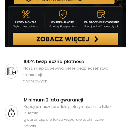
100% bezpieczna płatność
Nasz sklep zapewnia pełne bezpieczeństwo
transakcji
finansowych.
Minimum 2 lata gwarancji
Kupując nasze produkty, otrzymujesz nie tylko
2-letnią
gwarancję, ale także wsparcie techniczne i
serwis.