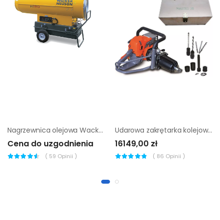
Nagrzewnica olejowa Wacker Neuson HI 120 D
Udarowa zakrętarka kolejowa Airtec Master 35 (zestaw) |
Cena do uzgodnienia
16149,00 zł
(
59
Opinii )
(
86
Opinii )