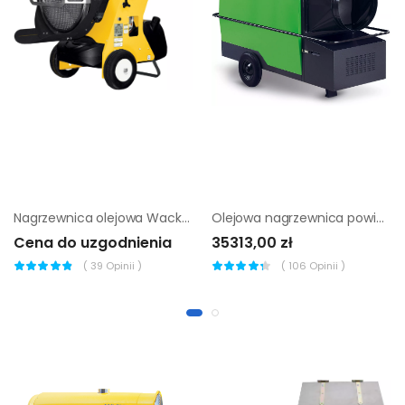
Nagrzewnica olejowa Wacker Neuson HDR 45
Olejowa nagrzewnica powietrza Remko CLK 150
Cena do uzgodnienia
35313,00 zł
(
39
Opinii )
(
106
Opinii )