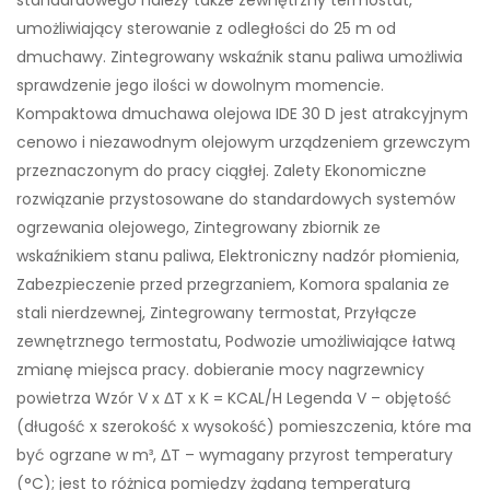
umożliwiający sterowanie z odległości do 25 m od
dmuchawy. Zintegrowany wskaźnik stanu paliwa umożliwia
sprawdzenie jego ilości w dowolnym momencie.
Kompaktowa dmuchawa olejowa IDE 30 D jest atrakcyjnym
cenowo i niezawodnym olejowym urządzeniem grzewczym
przeznaczonym do pracy ciągłej. Zalety Ekonomiczne
rozwiązanie przystosowane do standardowych systemów
ogrzewania olejowego, Zintegrowany zbiornik ze
wskaźnikiem stanu paliwa, Elektroniczny nadzór płomienia,
Zabezpieczenie przed przegrzaniem, Komora spalania ze
stali nierdzewnej, Zintegrowany termostat, Przyłącze
zewnętrznego termostatu, Podwozie umożliwiające łatwą
zmianę miejsca pracy. dobieranie mocy nagrzewnicy
powietrza Wzór V x ΔT x K = KCAL/H Legenda V – objętość
(długość x szerokość x wysokość) pomieszczenia, które ma
być ogrzane w m³, ΔT – wymagany przyrost temperatury
(°C); jest to różnica pomiędzy żądaną temperaturą