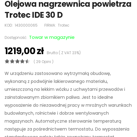
Olejowa nagrzewnica powietrza
Trotec IDE 30 D
KOD:
1430000065
FIRMA:
Trotec
Towar w magazynie
Dostępność:
1219,00 zł
Brutto ( Z VAT 23%)
( 29 Opini )
W urządzeniu zastosowano wytrzymałą obudowę,
wykonaną z podwójnie lakierowanego materiału,
umieszczoną na lekkim wózku z uchwytami przewodów i
zainstalowanym zbiornikiem paliwa. Jest to idealne
wyposażenie do niezawodnej pracy w mroźnych warunkach
budowlanych, rolnictwie i dobrze wentylowanych
magazynach. Automatyczne sterowanie temperaturą
następuje za pośrednictwem termostatu. Do wyposażenia
standardowego należy także zewnętrzny termostat,