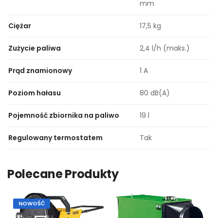
mm
Ciężar
17,5 kg
Zużycie paliwa
2,4 l/h (maks.)
Prąd znamionowy
1 A
Poziom hałasu
80 dB(A)
Pojemność zbiornika na paliwo
19 l
Regulowany termostatem
Tak
Polecane Produkty
NOWOŚĆ