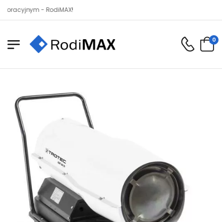
yjnym - RodiMAX!
0