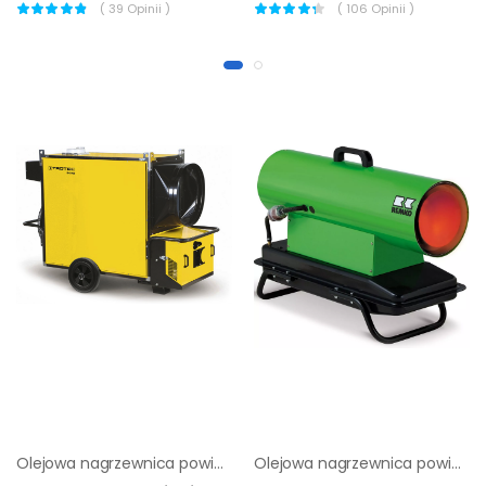
(
39
Opinii )
(
106
Opinii )
Olejowa nagrzewnica powietrza Trotec IDS 900
Olejowa nagrzewnica powietrza Remko DZH 20-2