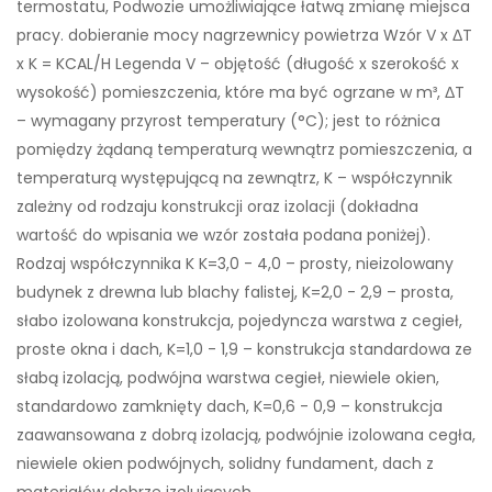
termostatu, Podwozie umożliwiające łatwą zmianę miejsca
pracy. dobieranie mocy nagrzewnicy powietrza Wzór V x ΔT
x K = KCAL/H Legenda V – objętość (długość x szerokość x
wysokość) pomieszczenia, które ma być ogrzane w m³, ΔT
– wymagany przyrost temperatury (°C); jest to różnica
pomiędzy żądaną temperaturą wewnątrz pomieszczenia, a
temperaturą występującą na zewnątrz, K – współczynnik
zależny od rodzaju konstrukcji oraz izolacji (dokładna
wartość do wpisania we wzór została podana poniżej).
Rodzaj współczynnika K K=3,0 - 4,0 – prosty, nieizolowany
budynek z drewna lub blachy falistej, K=2,0 - 2,9 – prosta,
słabo izolowana konstrukcja, pojedyncza warstwa z cegieł,
proste okna i dach, K=1,0 - 1,9 – konstrukcja standardowa ze
słabą izolacją, podwójna warstwa cegieł, niewiele okien,
standardowo zamknięty dach, K=0,6 - 0,9 – konstrukcja
zaawansowana z dobrą izolacją, podwójnie izolowana cegła,
niewiele okien podwójnych, solidny fundament, dach z
materiałów dobrze izolujących.