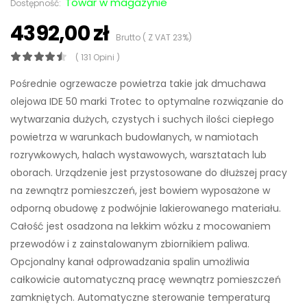
Towar w magazynie
Dostępność:
4392,00 zł
Brutto ( Z VAT 23%)
( 131 Opini )
Pośrednie ogrzewacze powietrza takie jak dmuchawa
olejowa IDE 50 marki Trotec to optymalne rozwiązanie do
wytwarzania dużych, czystych i suchych ilości ciepłego
powietrza w warunkach budowlanych, w namiotach
rozrywkowych, halach wystawowych, warsztatach lub
oborach. Urządzenie jest przystosowane do dłuższej pracy
na zewnątrz pomieszczeń, jest bowiem wyposażone w
odporną obudowę z podwójnie lakierowanego materiału.
Całość jest osadzona na lekkim wózku z mocowaniem
przewodów i z zainstalowanym zbiornikiem paliwa.
Opcjonalny kanał odprowadzania spalin umożliwia
całkowicie automatyczną pracę wewnątrz pomieszczeń
zamkniętych. Automatyczne sterowanie temperaturą