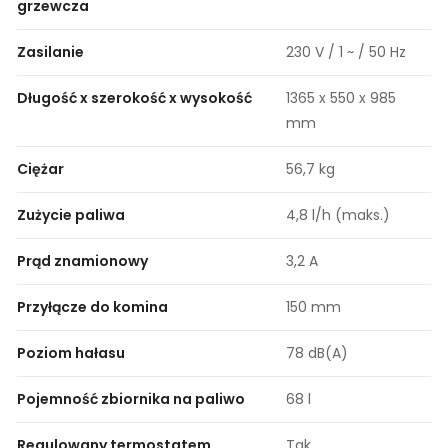
grzewcza
Zasilanie
230 V / 1 ~ / 50 Hz
Długość x szerokość x wysokość
1365 x 550 x 985
mm
Ciężar
56,7 kg
Zużycie paliwa
4,8 l/h (maks.)
Prąd znamionowy
3,2 A
Przyłącze do komina
150 mm
Poziom hałasu
78 dB(A)
Pojemność zbiornika na paliwo
68 l
Regulowany termostatem
Tak