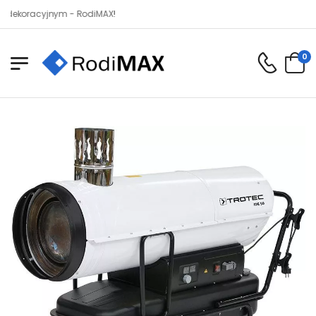
acyjnym - RodiMAX!
0