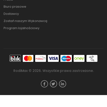
Biuro prasowe
Dostawcy
Zostań naszym Wykonawcą
Program lojalnościowy
RodiMax ©
2026
. Wszystkie prawa zastrzeżone.