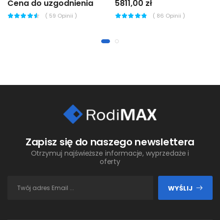
Cena do uzgodnienia
5811,00 zł
(
59
Opinii )
(
86
Opinii )
Zapisz się do naszego newslettera
Otrzymuj najświeższe informacje, wyprzedaże i
oferty
WYŚLIJ