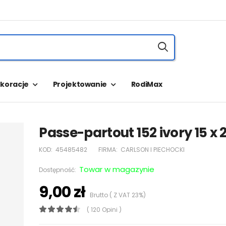
koracje
Projektowanie
RodiMax
Passe-partout 152 ivory 15 x 
KOD:
45485482
FIRMA:
CARLSON I PIECHOCKI
Towar w magazynie
Dostępność:
9,00 zł
Brutto ( Z VAT 23%)
( 120 Opini )