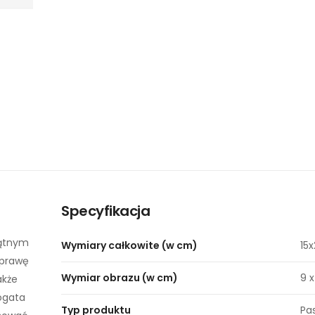
Specyfikacja
kątnym
Wymiary całkowite (w cm)
15x
oprawę
Wymiar obrazu (w cm)
9 x
akże
Bogata
Typ produktu
Pa