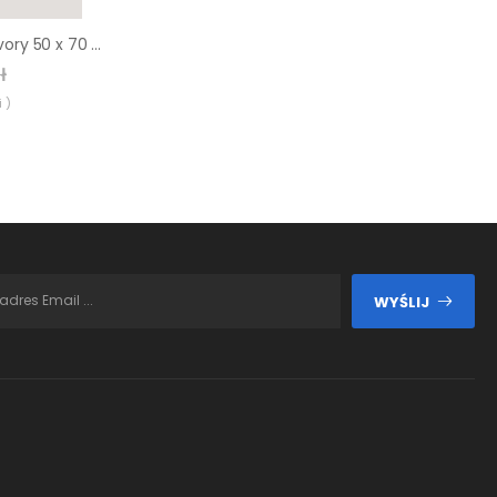
Passe-partout 152 ivory 50 x 70 cm
ł
 )
WYŚLIJ