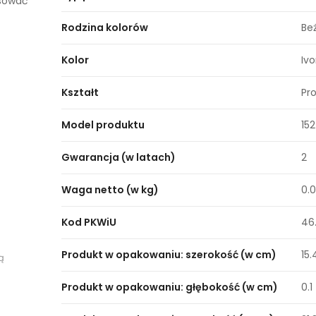
asować
Rodzina kolorów
Be
Kolor
Ivo
Kształt
Pr
Model produktu
152
Gwarancja (w latach)
2
Waga netto (w kg)
0.
Kod PKWiU
46.
Produkt w opakowaniu: szerokość (w cm)
15.
ą
Produkt w opakowaniu: głębokość (w cm)
0.1