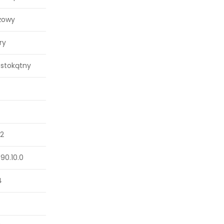
żowy
ry
ostokątny
02
90.10.0
4