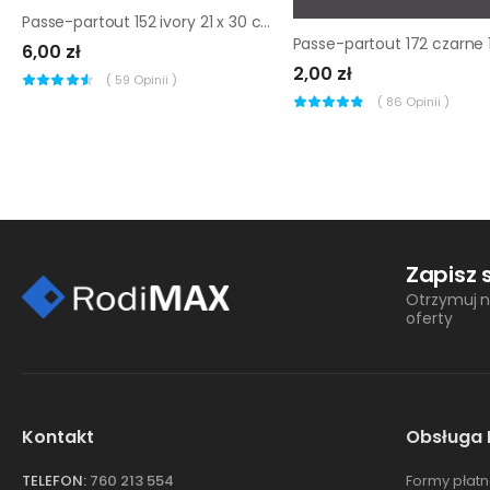
Passe-partout 152 ivory 21 x 30 cm
6,00 zł
2,00 zł
(
59
Opinii )
(
86
Opinii )
Zapisz 
Otrzymuj n
oferty
Kontakt
Obsługa 
TELEFON:
760 213 554
Formy płatn