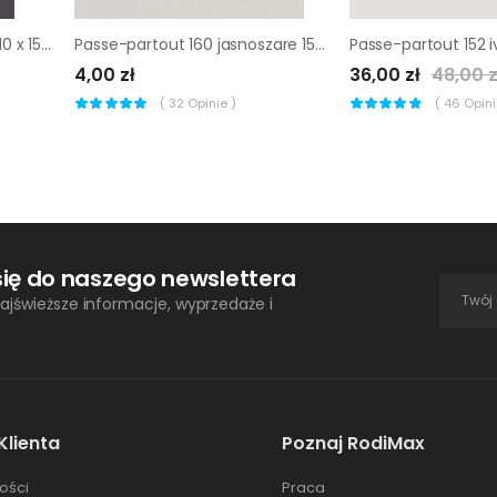
Passe-partout 172 czarne 10 x 15 cm
Passe-partout 160 jasnoszare 15 x 21 cm
4,00 zł
36,00 zł
48,00 z
(
32
Opinie )
(
46
Opinii
się do naszego newslettera
ajświeższe informacje, wyprzedaże i
Klienta
Poznaj RodiMax
ości
Praca