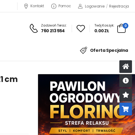
Kontakt
Pomoc
Logowanie
/
Rejestracja
Zadzwoń Teraz:
Twój Koszyk:
0
760 213 554
0.00 ZŁ
Oferta Specjalna
21 cm
U
K