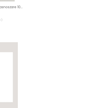
Passe-partout 160 jasnoszare 10 x 15 cm
 )