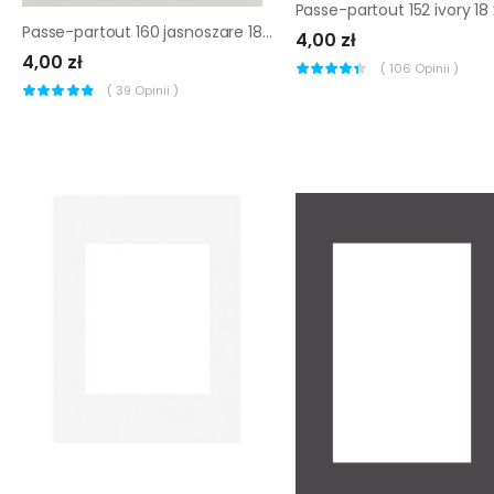
Passe-partout 160 jasnoszare 18 x 24 cm
4,00 zł
4,00 zł
(
106
Opinii )
(
39
Opinii )