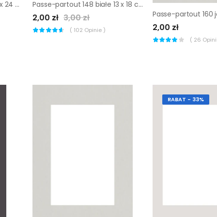
Passe-partout 152 ivory 18 x 24 cm
Passe-partout 148 białe 13 x 18 cm
2,00 zł
3,00 zł
2,00 zł
(
102
Opinie )
(
26
Opinii
RABAT - 33%