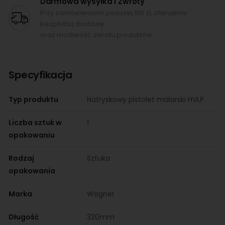
Darmowa wysyłka i Zwroty
Przy zamówieniach powyżej 100 zł, oferujemy
bezpłatną dostawę
oraz możliwość zwrotu produktów.
Specyfikacja
Typ produktu
Natryskowy pistolet malarski HVLP
Liczba sztuk w
1
opakowaniu
Rodzaj
Sztuka
opakowania
Marka
Wagner
Długość
320mm