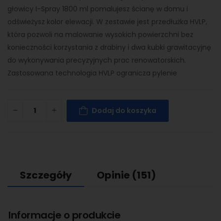
głowicy I-Spray 1800 ml pomalujesz ścianę w domu i
odświeżysz kolor elewacji. W zestawie jest przedłużka HVLP,
która pozwoli na malowanie wysokich powierzchni bez
konieczności korzystania z drabiny i dwa kubki grawitacyjnę
do wykonywania precyzyjnych prac renowatorskich.
Zastosowana technologia HVLP ogranicza pylenie
Dodaj do koszyka
Szczegóły
Opinie
(151)
Informacje o produkcie