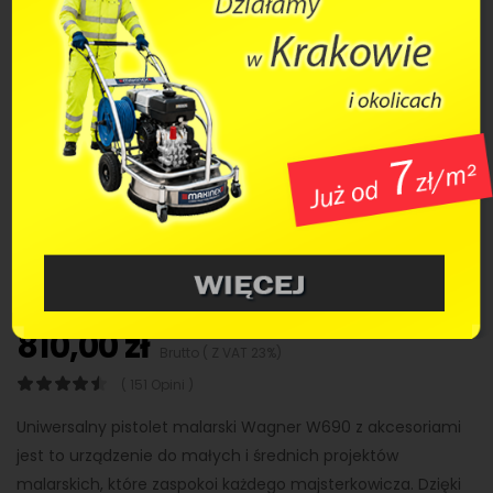
Pistolet malarski Wagner W690
z akcesoriami
KOD:
4004025126017
FIRMA:
-
Towar w magazynie
Dostępność:
810,00 zł
Brutto ( Z VAT 23%)
( 151 Opini )
Uniwersalny pistolet malarski Wagner W690 z akcesoriami
jest to urządzenie do małych i średnich projektów
malarskich, które zaspokoi każdego majsterkowicza. Dzięki