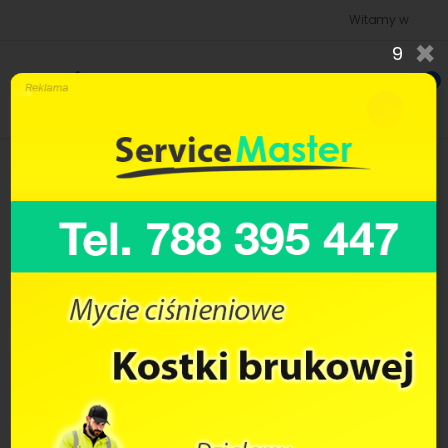
Witamy w sklepie bud
×
8
0