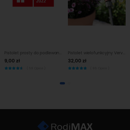
Pistolet prosty do podlewania Verve
Pistolet wielofunkcyjny Verve zestaw
9,00 zł
32,00 zł
(
59
Opinii )
(
86
Opinii )