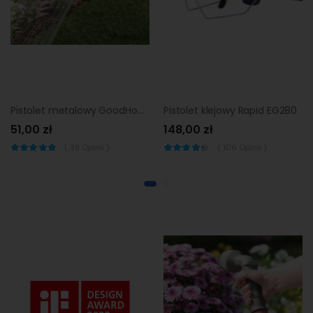
Pistolet metalowy GoodHome ze złączem
Pistolet klejowy Rapid EG280
51,00 zł
148,00 zł
(
39
Opinii )
(
106
Opinii )