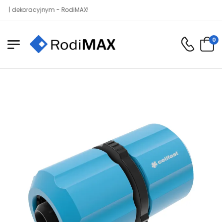
ekoracyjnym - RodiMAX!
0