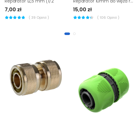
Reparator 12,5 mm (1/2
Reparator 10mm do węża rozciągliwego Geolia
7,00 zł
15,00 zł
(
39
Opinii )
(
106
Opinii )