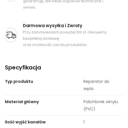
gwarancję, ale także wsparcie techniczne i
serwis.
Darmowa wysyłka i Zwroty
Przy zamówieniach powyżej 100 zł, oferujemy
bezpłatną dostawę
oraz możliwość zwrotu produktów.
Specyfikacja
Typ produktu
Reparator do
węża
Materiał główny
Polichlorek winylu
(PVC)
Ilość wyjść kanałów
1