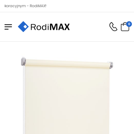
cyjnym - RodiMAX!
0