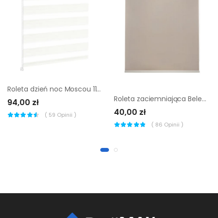
Roleta dzień noc Moscou 110 x 160 cm biała Inspire
Roleta zaciemniająca Belem 57 x 160 cm szara Inspire
94,00 zł
40,00 zł
(
59
Opinii )
(
86
Opinii )