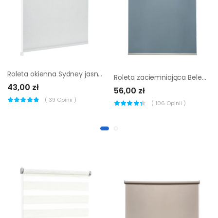
Roleta okienna Sydney jasnoszara 43 x 150 cm Inspire
Roleta zaciemniająca Belem 90 x 160 cm niebieska Inspire
43,00 zł
56,00 zł
(
39
Opinii )
(
106
Opinii )