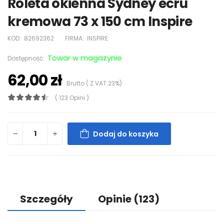
Roleta okienna Sydney ecru
kremowa 73 x 150 cm Inspire
KOD:
82692362
FIRMA:
INSPIRE
Towar w magazynie
Dostępność:
62,00 zł
Brutto ( Z VAT 23%)
( 123 Opini )
Dodaj do koszyka
Szczegóły
Opinie
(123)