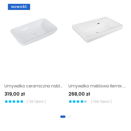
NOWOŚĆ
Umywalka ceramiczna nablatowa Suri 70 Sensea
Umywalka meblowa Remix New 61 x 36.7 Sensea
319,00 zł
268,00 zł
(
39
Opinii )
(
106
Opinii )