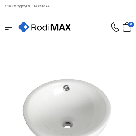
oracyjnym - RodiMAX!
0