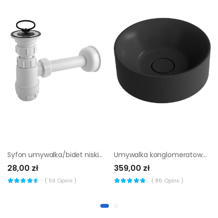
Syfon umywalka/bidet niski MCALPINE
Umywalka konglomeratowa nablatowa Capsule Round 38 Sensea
28,00 zł
359,00 zł
(
59
Opinii )
(
86
Opinii )