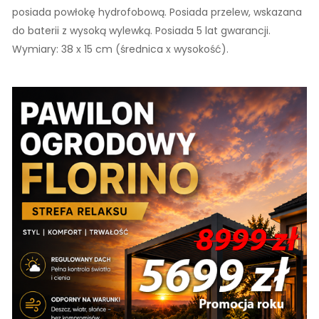
posiada powłokę hydrofobową. Posiada przelew, wskazana
do baterii z wysoką wylewką. Posiada 5 lat gwarancji.
Wymiary: 38 x 15 cm (średnica x wysokość).