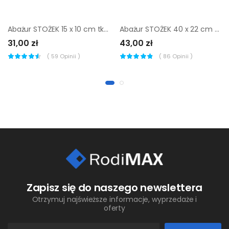
Abażur STOŻEK 15 x 10 cm tkanina czarno-złoty E14
Abażur STOŻEK 40 x 22 cm tkanina kremowy E27
31,00 zł
43,00 zł
(
59
Opinii )
(
86
Opinii )
Zapisz się do naszego newslettera
Otrzymuj najświeższe informacje, wyprzedaże i
oferty