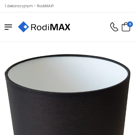
koracyjnym - RodiMAX!
0