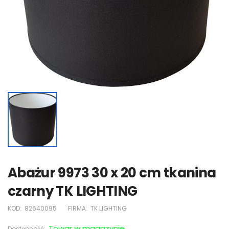
Abażur 9973 30 x 20 cm tkanina
czarny TK LIGHTING
KOD:
82640095
FIRMA:
TK LIGHTING
Towar w magazynie
Dostępność: