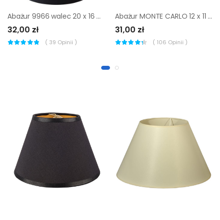
Abażur MONTE CARLO 12 x 11 cm tkanina srebrny E14
Abażur 9966 walec 20 x 16 cm tkanina czarny E27 TK LIGHTING
31,00 zł
32,00 zł
(
106
Opinii )
(
39
Opinii )