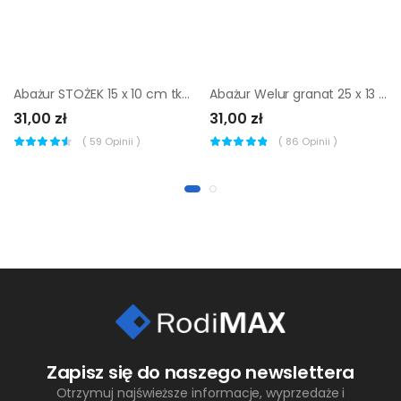
Abażur STOŻEK 15 x 10 cm tkanina czarno-złoty E14
Abażur Welur granat 25 x 13 cm H15 Art Abażur
31,00 zł
31,00 zł
(
59
Opinii )
(
86
Opinii )
Zapisz się do naszego newslettera
Otrzymuj najświeższe informacje, wyprzedaże i