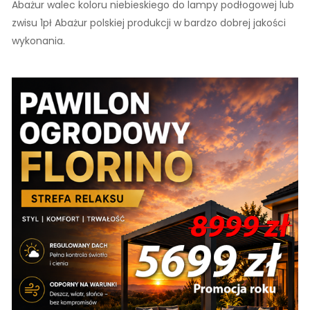
Abażur walec koloru niebieskiego do lampy podłogowej lub
zwisu 1pł Abażur polskiej produkcji w bardzo dobrej jakości
wykonania.