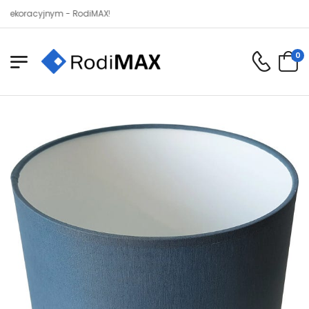
acyjnym - RodiMAX!
0