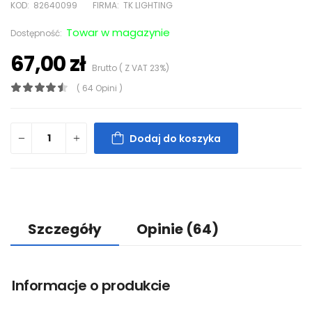
KOD:
82640099
FIRMA:
TK LIGHTING
Towar w magazynie
Dostępność:
67,00 zł
Brutto ( Z VAT 23%)
( 64 Opini )
Dodaj do koszyka
Szczegóły
Opinie
(64)
Informacje o produkcie