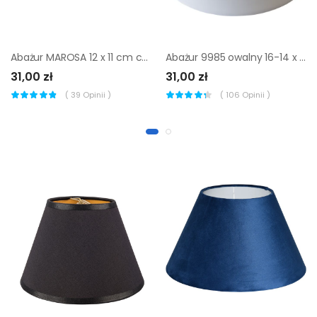
Abażur MAROSA 12 x 11 cm czarno-złoty ART ABAŻUR
Abażur 9985 owalny 16-14 x 16 cm tkanina biały E27 TK LIGHTING
31,00 zł
31,00 zł
(
39
Opinii )
(
106
Opinii )