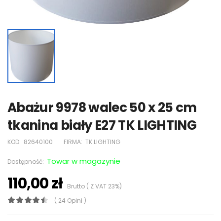
Abażur 9978 walec 50 x 25 cm
tkanina biały E27 TK LIGHTING
KOD:
82640100
FIRMA:
TK LIGHTING
Towar w magazynie
Dostępność:
110,00 zł
Brutto ( Z VAT 23%)
( 24 Opini )