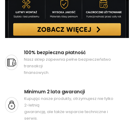
100% bezpieczna płatność
Nasz sklep zapewnia pełne bezpieczeństwo
transakcji
finansowych.
Minimum 2 lata gwarancji
Kupując nasze produkty, otrzymujesz nie tylko
2-letnią
gwarancję, ale także wsparcie techniczne i
serwis.