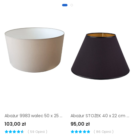
Abażur 9983 walec 50 x 25 cm tkanina beżowy E27 TK LIGHTING
Abażur STOŻEK 40 x 22 cm tkanina czarno-złoty E27
103,00 zł
95,00 zł
(
59
Opinii )
(
86
Opinii )