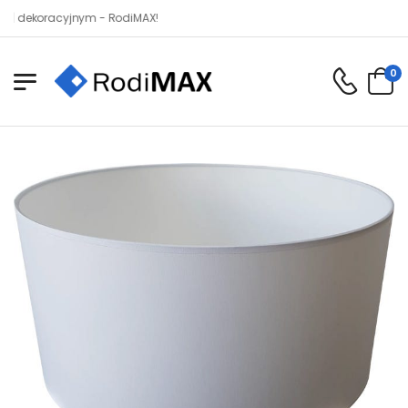
koracyjnym - RodiMAX!
0