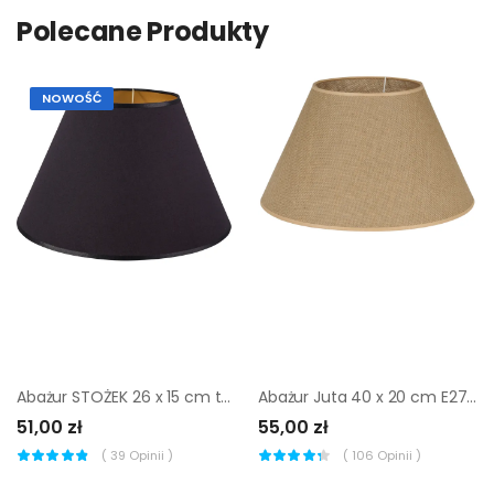
Polecane Produkty
NOWOŚĆ
Abażur STOŻEK 26 x 15 cm tkanina czarno-złoty E27
Abażur Juta 40 x 20 cm E27 Art Abażur
51,00 zł
55,00 zł
(
39
Opinii )
(
106
Opinii )