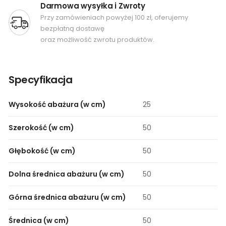
Darmowa wysyłka i Zwroty
Przy zamówieniach powyżej 100 zł, oferujemy
bezpłatną dostawę
oraz możliwość zwrotu produktów.
Specyfikacja
Wysokość abażura (w cm)
25
Szerokość (w cm)
50
Głębokość (w cm)
50
Dolna średnica abażuru (w cm)
50
Górna średnica abażuru (w cm)
50
Średnica (w cm)
50