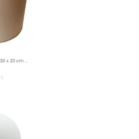
Abażur 9976 walec 30 x 20 cm tkanina beżowy E27 TK LIGHTING
 )