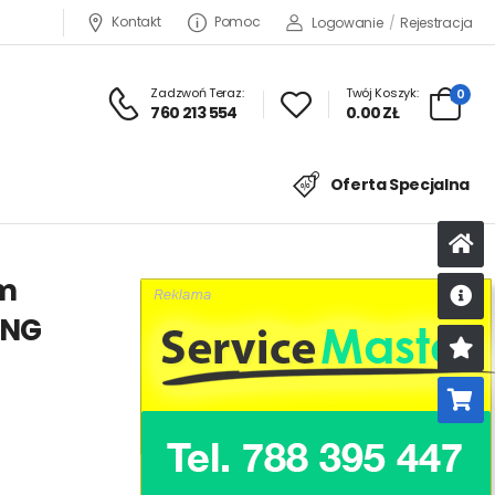
Kontakt
Pomoc
Logowanie
/
Rejestracja
Zadzwoń Teraz:
Twój Koszyk:
0
760 213 554
0.00 ZŁ
Oferta Specjalna
cm
ING
U
K