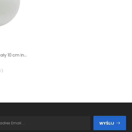
Zapasowy abażur biały 10 cm Inspire
 )
WYŚLIJ