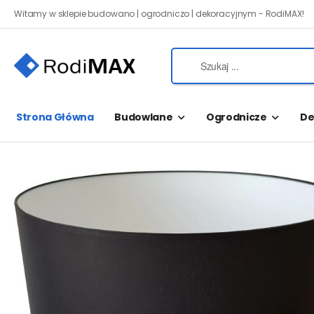
Witamy w sklepie budowano | ogrodniczo | dekoracyjnym - RodiMAX!
Strona Główna
Budowlane
Ogrodnicze
De