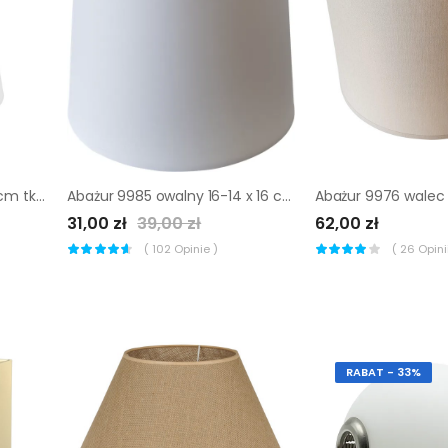
Abażur ZMYWALNY 17 x 22 cm tkanina biały E27
Abażur 9985 owalny 16-14 x 16 cm tkanina biały E27 TK LIGHTING
31,00 zł
39,00 zł
62,00 zł
(
102
Opinie )
(
26
Opinii
RABAT - 33%