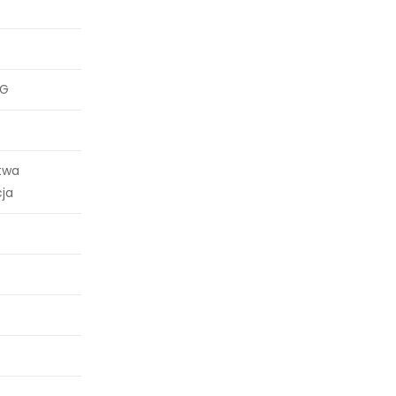
NG
atwa
ja