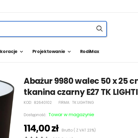
koracje
Projektowanie
RodiMax
Abażur 9980 walec 50 x 25 
tkanina czarny E27 TK LIGHT
KOD:
82640102
FIRMA:
TK LIGHTING
Towar w magazynie
Dostępność:
114,00 zł
Brutto ( Z VAT 23%)