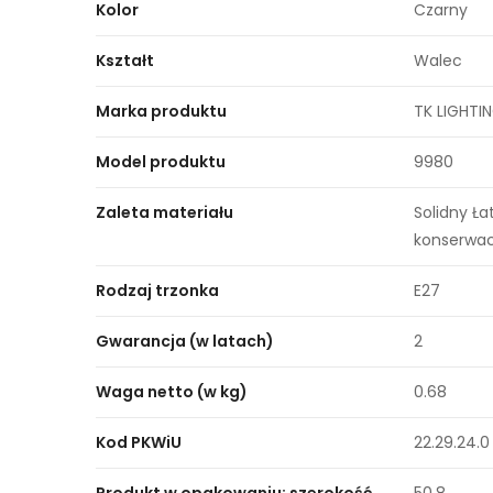
Kolor
Czarny
Kształt
Walec
Marka produktu
TK LIGHTI
Model produktu
9980
Zaleta materiału
Solidny Ł
konserwac
Rodzaj trzonka
E27
Gwarancja (w latach)
2
Waga netto (w kg)
0.68
Kod PKWiU
22.29.24.0
Produkt w opakowaniu: szerokość
50.8