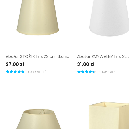
Abażur STOŻEK 17 x 22 cm tkanina kremowy E27
27,00 zł
31,00 zł
(
39
Opinii )
(
106
Opinii )