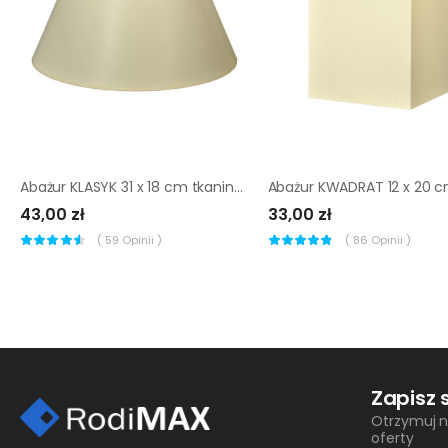
Abażur KLASYK 31 x 18 cm tkanina kremowy E27
43,00 zł
33,00 zł
(
59
Opinii )
(
86
Opinii )
Zapisz 
Otrzymuj n
oferty