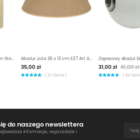
Abażur KWADRAT 12 x 20 cm tkanina kremowy E27
Abażur Juta 26 x 13 cm E27 Art Abażur
35,00 zł
31,00 zł
41,00 zł
(
32
Opinie )
(
46
Opinii
się do naszego newslettera
ajświeższe informacje, wyprzedaże i