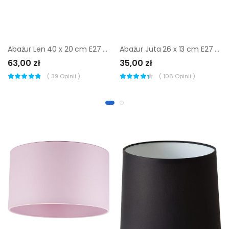
Abażur Len 40 x 20 cm E27 Art Abażur
Abażur Juta 26 x 13 cm E27 Art Abażur
63,00 zł
35,00 zł
(
39
Opinii )
(
106
Opinii )