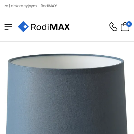
dekoracyjnym - RodiMAX!
0