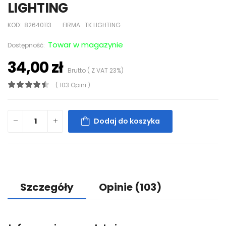
LIGHTING
KOD:
82640113
FIRMA:
TK LIGHTING
Towar w magazynie
Dostępność:
34,00 zł
Brutto ( Z VAT 23%)
( 103 Opini )
Dodaj do koszyka
Szczegóły
Opinie
(103)