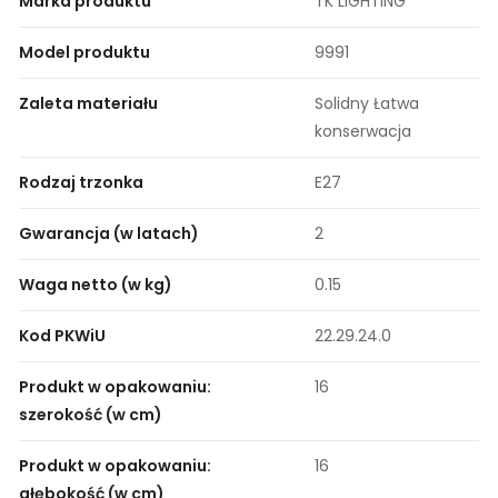
Marka produktu
TK LIGHTING
Model produktu
9991
Zaleta materiału
Solidny Łatwa
konserwacja
Rodzaj trzonka
E27
Gwarancja (w latach)
2
Waga netto (w kg)
0.15
Kod PKWiU
22.29.24.0
Produkt w opakowaniu:
16
szerokość (w cm)
Produkt w opakowaniu:
16
głębokość (w cm)