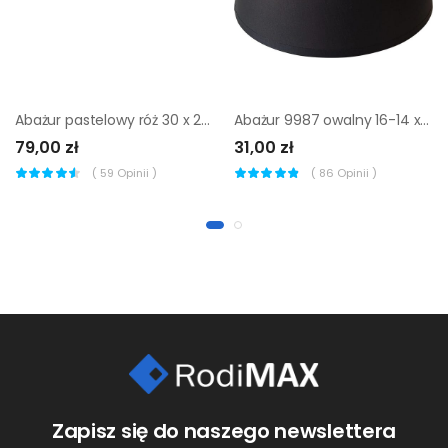
Abażur pastelowy róż 30 x 20 cm Tk Lighting
Abażur 9987 owalny 16-14 x 16 cm tkanina czarny E27 TK LIGHTING
79,00 zł
31,00 zł
(
59
Opinii )
(
86
Opinii )
Zapisz się do naszego newslettera