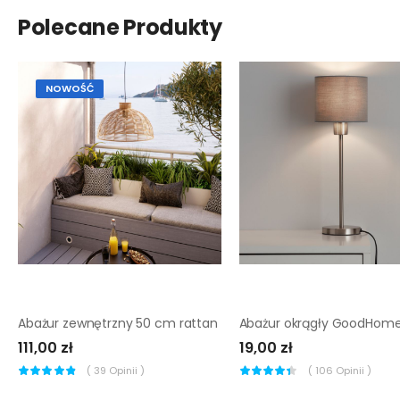
Polecane Produkty
NOWOŚĆ
Abażur zewnętrzny 50 cm rattan
111,00 zł
19,00 zł
(
39
Opinii )
(
106
Opinii )