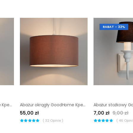
RABAT - 33%
Abażur okrągły GoodHome Kpezin S czerwony
Abażur okrągły GoodHome Kpezin L taupe
55,00 zł
7,00 zł
9,00 zł
(
32
Opinie )
(
46
Opinii