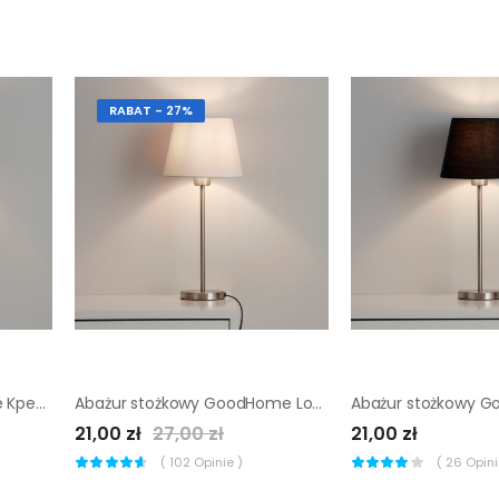
RABAT - 27%
Abażur okrągły GoodHome Kpezin XS szary
Abażur stożkowy GoodHome Lokombi S kremowy
21,00 zł
27,00 zł
21,00 zł
(
102
Opinie )
(
26
Opinii