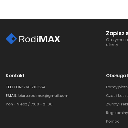
Zapisz 
Otrzymuj n
oferty
Kontakt
Obsługa 
TELEFON:
760 213 554
Formy płatn
EMAIL:
biuro.rodimax@gmail.com
Czas i kosz
Pon - Niedz / 7:00 - 21:00
Zwroty i re
Regulaminy
Pomoc