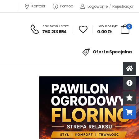
Kontakt
Pomoc
Logowanie
/
Rejestracja
Zadzwoń Teraz:
Twój Koszyk:
0
760 213 554
0.00 ZŁ
Oferta Specjalna
U
K