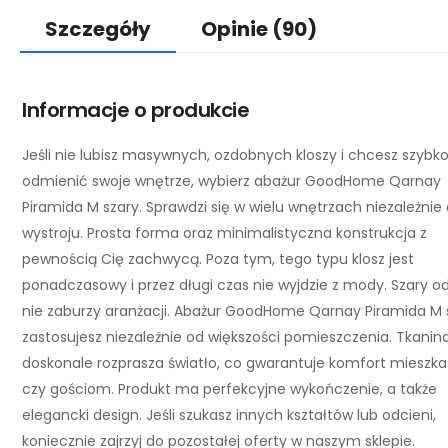
Szczegóły
Opinie
(90)
Informacje o produkcie
Jeśli nie lubisz masywnych, ozdobnych kloszy i chcesz szybk
odmienić swoje wnętrze, wybierz abażur GoodHome Qarnay
Piramida M szary. Sprawdzi się w wielu wnętrzach niezależnie
wystroju. Prosta forma oraz minimalistyczna konstrukcja z
pewnością Cię zachwycą. Poza tym, tego typu klosz jest
ponadczasowy i przez długi czas nie wyjdzie z mody. Szary o
nie zaburzy aranżacji. Abażur GoodHome Qarnay Piramida M 
zastosujesz niezależnie od większości pomieszczenia. Tkanin
doskonale rozprasza światło, co gwarantuje komfort miesz
czy gościom. Produkt ma perfekcyjne wykończenie, a także
elegancki design. Jeśli szukasz innych kształtów lub odcieni,
koniecznie zajrzyj do pozostałej oferty w naszym sklepie.