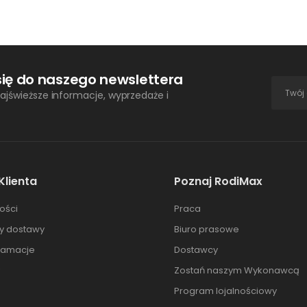
się do naszego newslettera
ajświeższe informacje, wyprzedaże i
Klienta
Poznaj RodiMax
ości
Praca
ty dostawy
Biuro prasowe
klamacje
Dostawcy
Zostań naszym Wykonawcą
Program lojalnościowy