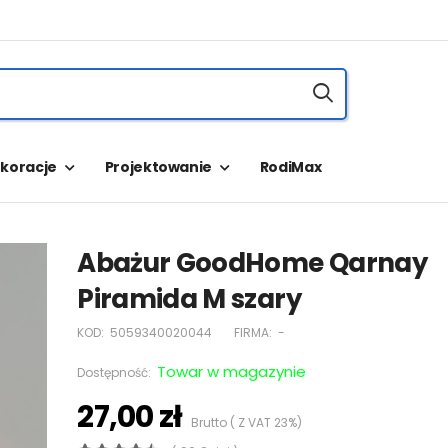
koracje
Projektowanie
RodiMax
Abażur GoodHome Qarnay
Piramida M szary
KOD:
5059340020044
FIRMA:
-
Towar w magazynie
Dostępność:
27,00 zł
Brutto ( Z VAT 23%)