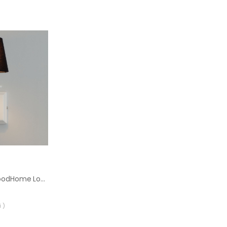
Abażur stożkowy GoodHome Lokombi XS czarny
 )