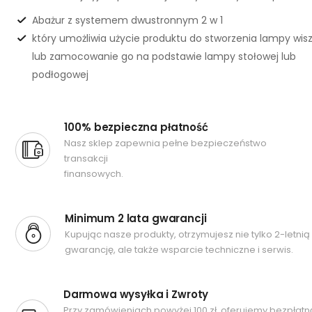
Abażur z systemem dwustronnym 2 w 1
który umożliwia użycie produktu do stworzenia lampy wis
lub zamocowanie go na podstawie lampy stołowej lub
podłogowej
100% bezpieczna płatność
Nasz sklep zapewnia pełne bezpieczeństwo
transakcji
finansowych.
Minimum 2 lata gwarancji
Kupując nasze produkty, otrzymujesz nie tylko 2-letnią
gwarancję, ale także wsparcie techniczne i serwis.
Darmowa wysyłka i Zwroty
Przy zamówieniach powyżej 100 zł, oferujemy bezpłatn