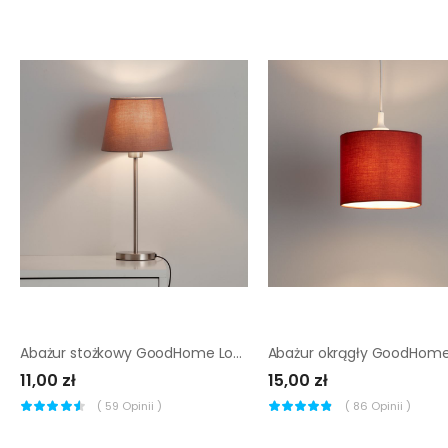
Abażur stożkowy GoodHome Lokombi S taupe
11,00 zł
15,00 zł
(
59
Opinii )
(
86
Opinii )