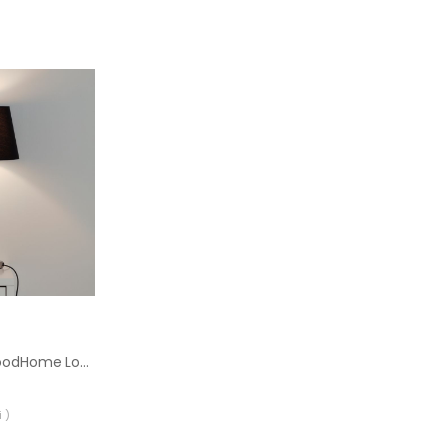
Abażur stożkowy GoodHome Lokombi S czarny
 )