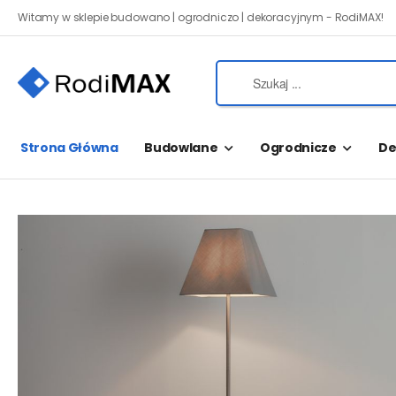
Witamy w sklepie budowano | ogrodniczo | dekoracyjnym - RodiMAX!
Strona Główna
Budowlane
Ogrodnicze
De