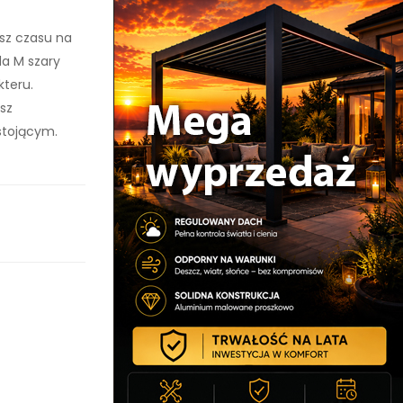
sz czasu na
a M szary
kteru.
osz
stojącym.