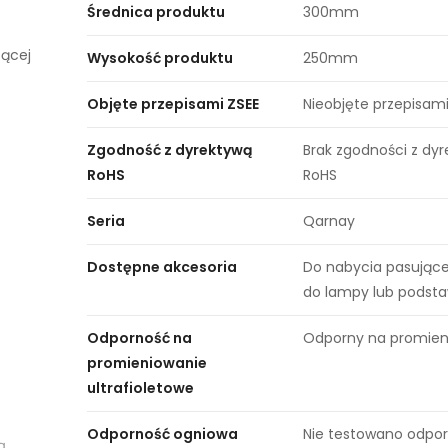
Średnica produktu
300mm
zącej
Wysokość produktu
250mm
Objęte przepisami ZSEE
Nieobjęte przepisami
Zgodność z dyrektywą
Brak zgodności z dy
RoHS
RoHS
Seria
Qarnay
Dostępne akcesoria
Do nabycia pasujące
do lampy lub podst
Odporność na
Odporny na promien
promieniowanie
ultrafioletowe
Odporność ogniowa
Nie testowano odpor
ą