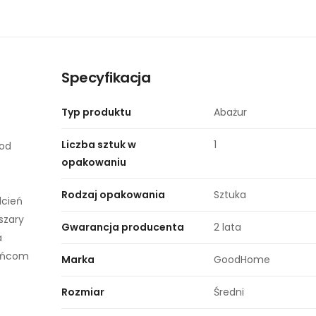
Specyfikacja
o
Typ produktu
Abażur
Liczba sztuk w
1
 od
opakowaniu
Rodzaj opakowania
Sztuka
dcień
szary
Gwarancja producenta
2 lata
a
kańcom
Marka
GoodHome
Rozmiar
Średni