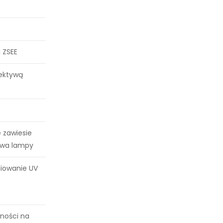
 ZSEE
rektywą
 zawiesie
awa lampy
iowanie UV
ności na