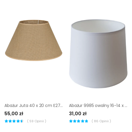
Abażur Juta 40 x 20 cm E27 Art Abażur
Abażur 9985 owalny 16-14 x 16 cm tkanina biały E27 TK LIGHTING
55,00 zł
31,00 zł
(
59
Opinii )
(
86
Opinii )