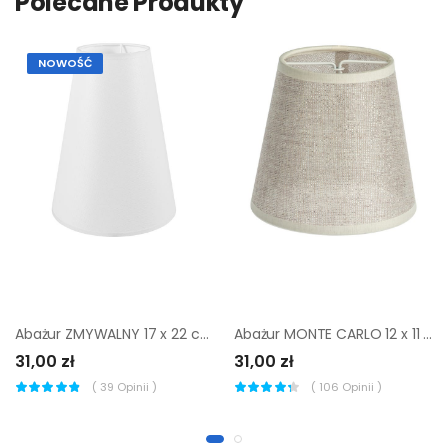
Polecane Produkty
NOWOŚĆ
Abażur ZMYWALNY 17 x 22 cm tkanina biały E27
Abażur MONTE CARLO 12 x 11 cm tkanina srebrny E14
31,00 zł
31,00 zł
(
39
Opinii )
(
106
Opinii )