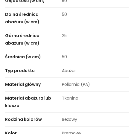
Głębokość (w cm)
50
Dolna średnica
50
abażuru (w cm)
Górna średnica
25
abażuru (w cm)
Średnica (w cm)
50
Typ produktu
Abażur
Materiał główny
Poliamid (PA)
Materiał abażura lub
Tkanina
klosza
Rodzina kolorów
Beżowy
Kolor
Kremowy