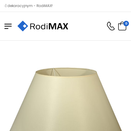
ekoracyjnym - RodiMAX!
0