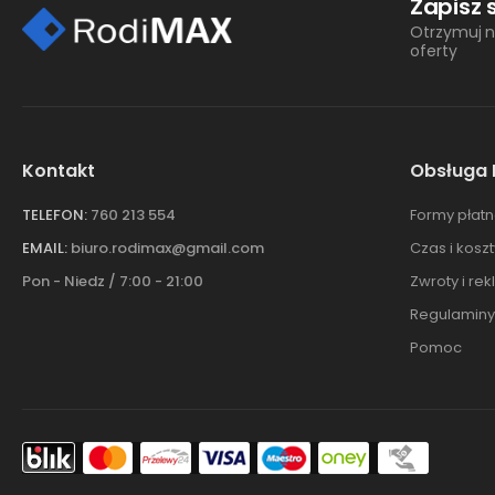
Zapisz 
Otrzymuj n
oferty
Kontakt
Obsługa 
TELEFON:
760 213 554
Formy płatn
EMAIL:
biuro.rodimax@gmail.com
Czas i kosz
Pon - Niedz / 7:00 - 21:00
Zwroty i re
Regulaminy
Pomoc