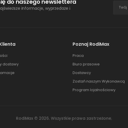
się do naszego newslettera
ajświeższe informacje, wyprzedaże i
Klienta
Poznaj RodiMax
ości
Praca
ty dostawy
Biuro prasowe
klamacje
Dostawcy
Zostań naszym Wykonawcą
Program lojalnościowy
RodiMax ©
2026
. Wszystkie prawa zastrzeżone.