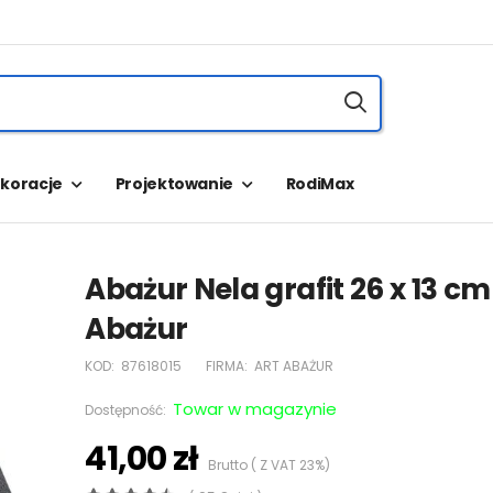
koracje
Projektowanie
RodiMax
Abażur Nela grafit 26 x 13 cm
Abażur
KOD:
87618015
FIRMA:
ART ABAŻUR
Towar w magazynie
Dostępność:
41,00 zł
Brutto ( Z VAT 23%)