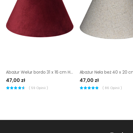
Abażur Welur bordo 31 x 16 cm H18 Art Abażur
47,00 zł
47,00 zł
(
59
Opinii )
(
86
Opinii )