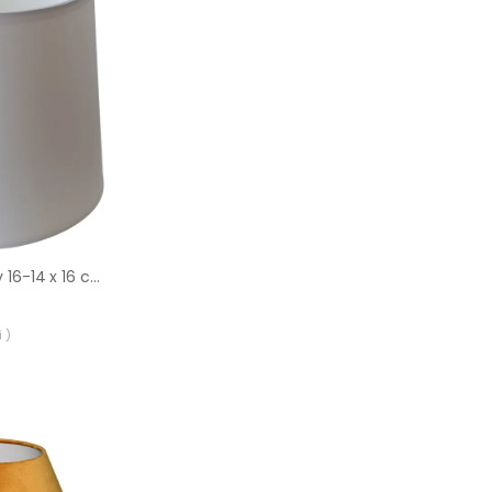
Abażur 9985 owalny 16-14 x 16 cm tkanina biały E27 TK LIGHTING
 )