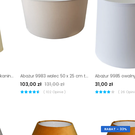
Abażur STOŻEK 12 x 15 cm tkanina kremowy E14
Abażur 9983 walec 50 x 25 cm tkanina beżowy E27 TK LIGHTING
103,00 zł
131,00 zł
31,00 zł
(
102
Opinie )
(
26
Opinii
RABAT - 33%