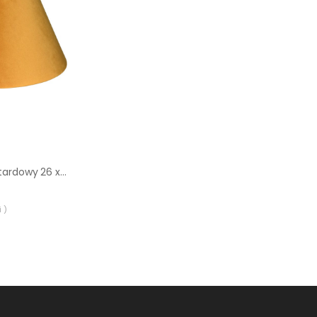
Abażur Welur musztardowy 26 x 13 cm H15 Art Abażur
 )