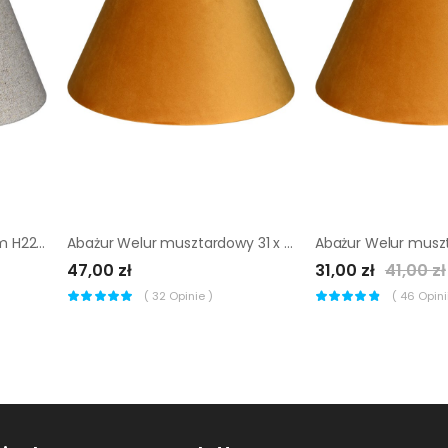
Abażur Nela beż 40 x 20 cm H22 Art Abażur
Abażur Welur musztardowy 31 x 16 cm H18 Art Abażur
47,00 zł
31,00 zł
41,00 zł
(
32
Opinie )
(
46
Opinii