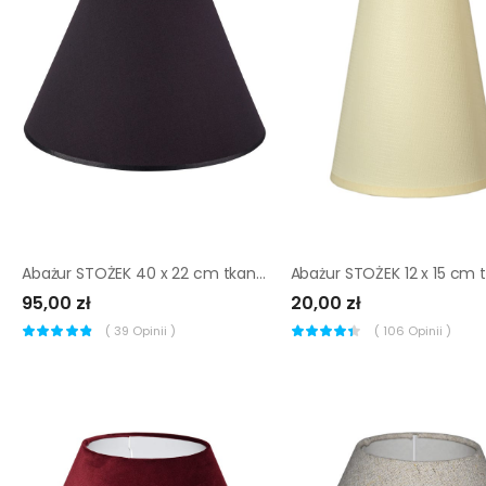
Abażur STOŻEK 40 x 22 cm tkanina czarno-złoty E27
95,00 zł
20,00 zł
(
39
Opinii )
(
106
Opinii )