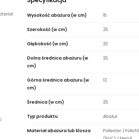
Specyfikacja
teriał
Wysokość abażura (w cm)
15
Szerokość (w cm)
25
Głębokość (w cm)
25
Dolna średnica abażuru (w
25
cm)
Górna średnica abażuru (w
13
cm)
Średnica (w cm)
25
Typ produktu
Abażur
ą
Materiał abażura lub klosza
Poliester | Polich
(PVC) | Metal