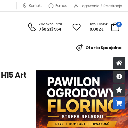
Kontakt
Pomoc
Logowanie
/
Rejestracja
Zadzwoń Teraz:
Twój Koszyk:
0
760 213 554
0.00 ZŁ
Oferta Specjalna
 H15 Art
U
K