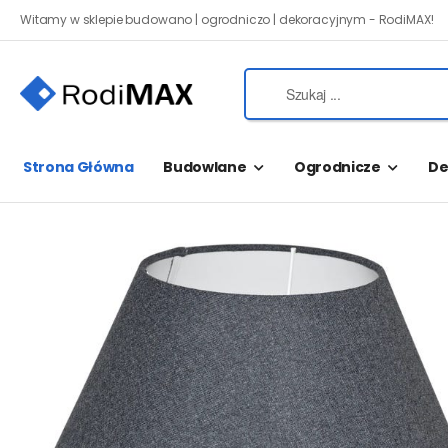
Witamy w sklepie budowano | ogrodniczo | dekoracyjnym - RodiMAX!
Strona Główna
Budowlane
Ogrodnicze
De