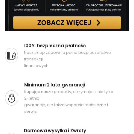
100% bezpieczna płatność
Nasz sklep zapewnia pełne bezpieczeństwo
transakcji
finansowych.
Minimum 2 lata gwarancji
Kupując nasze produkty, otrzymujesz nie tylko
2-letnią
gwarancję, ale także wsparcie techniczne i
serwis.
Darmowa wysyłka i Zwroty