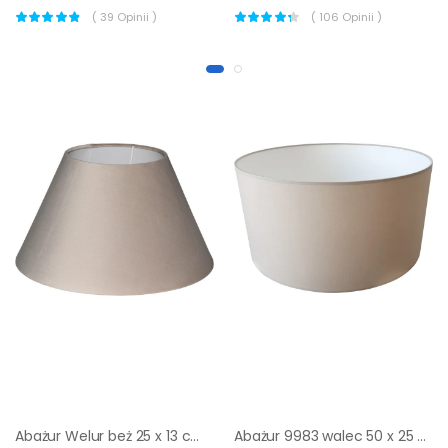
(
39
Opinii )
(
106
Opinii )
Abażur Welur beż 25 x 13 cm H15 Art Abażur
Abażur 9983 walec 50 x 25 cm tkanina beżowy E27 TK LIGHTING