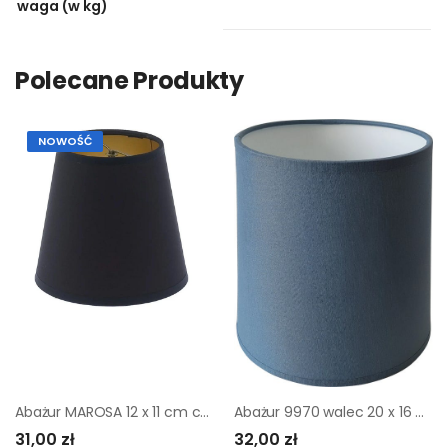
waga (w kg)
Polecane Produkty
NOWOŚĆ
Abażur MAROSA 12 x 11 cm czarno-złoty ART ABAŻUR
Abażur 9970 walec 20 x 16 cm tkanina niebieski E27 TK LIGHTING
31,00 zł
32,00 zł