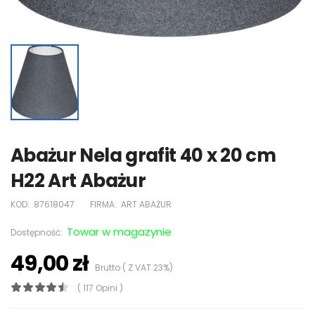
Abażur Nela grafit 40 x 20 cm
H22 Art Abażur
KOD:
87618047
FIRMA:
ART ABAŻUR
Towar w magazynie
Dostępność:
49,00 zł
Brutto ( Z VAT 23%)
( 117 Opini )