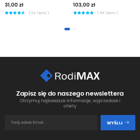
31,00 zł
103,00 zł
(
59
Opinii )
(
86
Opinii )
Zapisz się do naszego newslettera
Otrzymuj najświeższe informacje, wyprzedaże i
oferty
WYŚLIJ