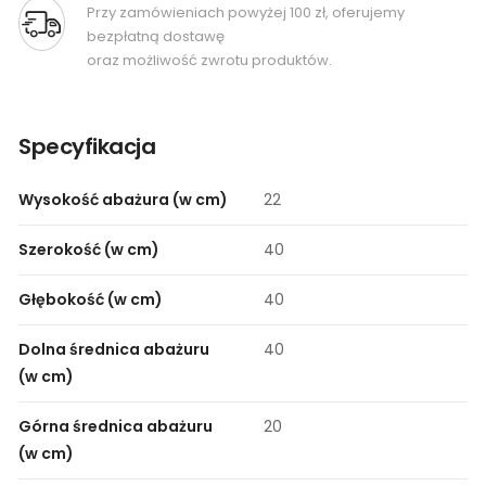
Przy zamówieniach powyżej 100 zł, oferujemy
bezpłatną dostawę
oraz możliwość zwrotu produktów.
Specyfikacja
Wysokość abażura (w cm)
22
Szerokość (w cm)
40
Głębokość (w cm)
40
Dolna średnica abażuru
40
(w cm)
Górna średnica abażuru
20
(w cm)