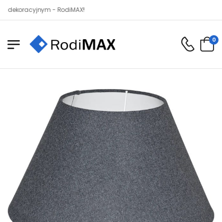
oracyjnym - RodiMAX!
0