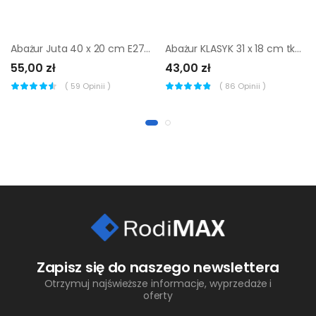
Abażur Juta 40 x 20 cm E27 Art Abażur
Abażur KLASYK 31 x 18 cm tkanina kremowy E27
55,00 zł
43,00 zł
(
59
Opinii )
(
86
Opinii )
Zapisz się do naszego newslettera
Otrzymuj najświeższe informacje, wyprzedaże i
oferty