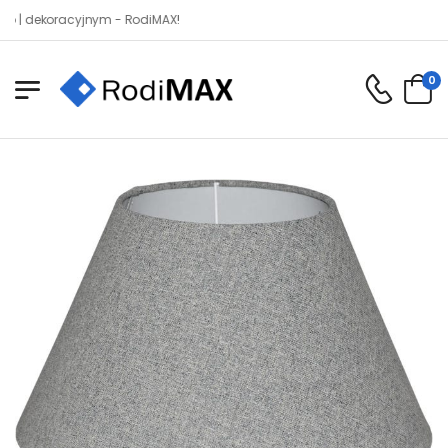
koracyjnym - RodiMAX!
0