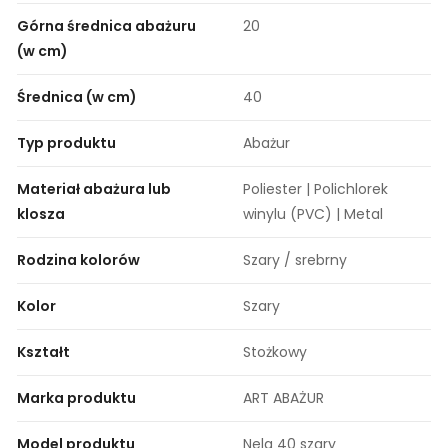
Górna średnica abażuru
20
(w cm)
Średnica (w cm)
40
Typ produktu
Abażur
Materiał abażura lub
Poliester | Polichlorek
klosza
winylu (PVC) | Metal
Rodzina kolorów
Szary / srebrny
Kolor
Szary
Kształt
Stożkowy
Marka produktu
ART ABAŻUR
Model produktu
Nela 40 szary