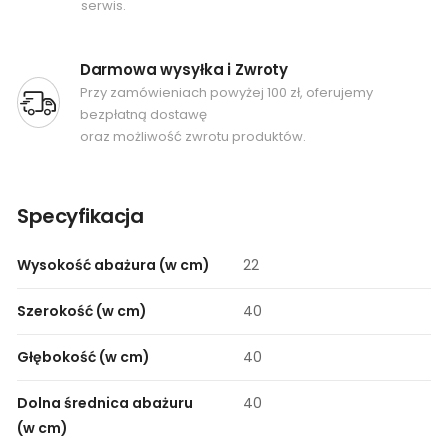
serwis.
Darmowa wysyłka i Zwroty
Przy zamówieniach powyżej 100 zł, oferujemy
bezpłatną dostawę
oraz możliwość zwrotu produktów.
Specyfikacja
Wysokość abażura (w cm)
22
Szerokość (w cm)
40
Głębokość (w cm)
40
Dolna średnica abażuru
40
(w cm)