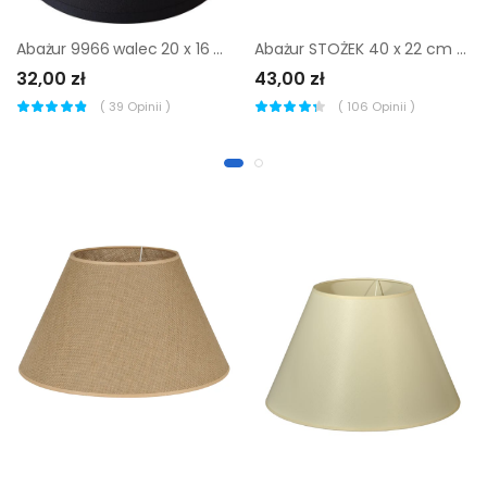
Abażur STOŻEK 40 x 22 cm tkanina kremowy E27
Abażur 9966 walec 20 x 16 cm tkanina czarny E27 TK LIGHTING
43,00 zł
32,00 zł
(
106
Opinii )
(
39
Opinii )