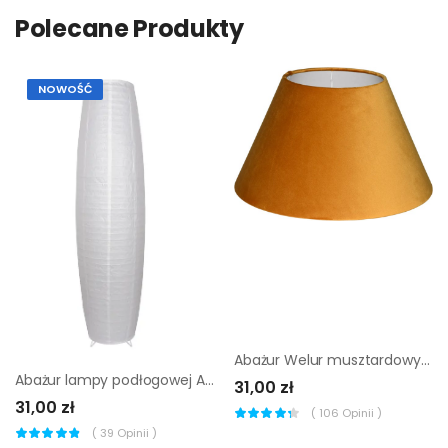
Polecane Produkty
NOWOŚĆ
Abażur Welur musztardowy 26 x 13 cm H15 Art Abażur
Abażur lampy podłogowej Anjo biały 36 cm
31,00 zł
31,00 zł
(
106
Opinii )
(
39
Opinii )