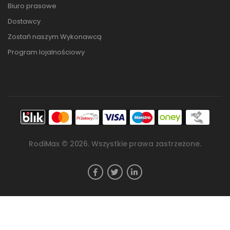
Biuro prasowe
Dostawcy
Zostań naszym Wykonawcą
Program lojalnościowy
RodiMax ©
2026
. Wszystkie prawa zastrzeżone.