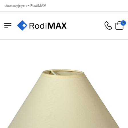
acyjnym - RodiMAX!
0