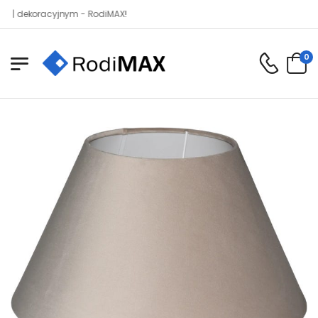
koracyjnym - RodiMAX!
0