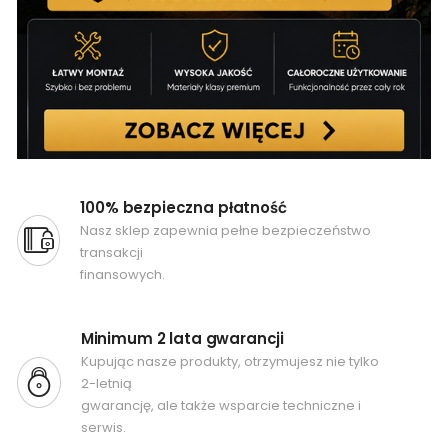
100% bezpieczna płatność
Nasz sklep zapewnia pełne bezpieczeństwo
transakcji
finansowych.
Minimum 2 lata gwarancji
Kupując nasze produkty, otrzymujesz nie tylko
2-letnią
gwarancję, ale także wsparcie techniczne i
serwis.