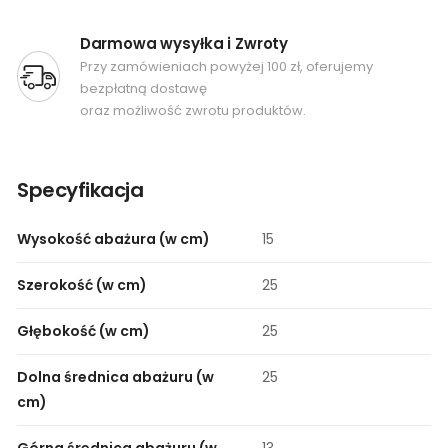
Darmowa wysyłka i Zwroty
Przy zamówieniach powyżej 100 zł, oferujemy
bezpłatną dostawę
oraz możliwość zwrotu produktów.
Specyfikacja
Wysokość abażura (w cm)
15
Szerokość (w cm)
25
Głębokość (w cm)
25
Dolna średnica abażuru (w
25
cm)
Górna średnica abażuru (w
13