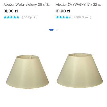
Abażur Welur zielony 26 x 13 cm H15 Art Abażur
Abażur ZMYWALNY 17 x 22 cm tkanina biały E27
31,00 zł
31,00 zł
(
39
Opinii )
(
106
Opinii )