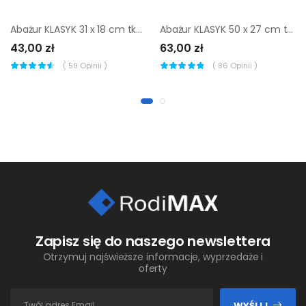
Abażur KLASYK 31 x 18 cm tkanina kremowy E27
Abażur KLASYK 50 x 27 cm tkanina kremowy E27
43,00 zł
63,00 zł
(
59
Opinii )
(
86
Opinii )
Zapisz się do naszego newslettera
Otrzymuj najświeższe informacje, wyprzedaże i
oferty
WYŚLIJ