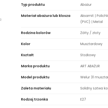
Typ produktu
Abażur
Materiał abażura lub klosza
Aksamit | Polichl
ą
(PVC) | Metal
Rodzina kolorów
Żółty / złoty
Kolor
Musztardowy
Kształt
Stożkowy
Marka produktu
ART ABAŻUR
Model produktu
Welur 31 muszta
Zaleta materiału
Solidny Łatwa k
Rodzaj trzonka
E27