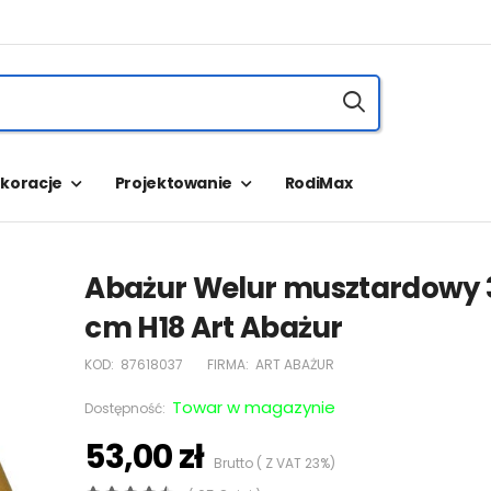
koracje
Projektowanie
RodiMax
Abażur Welur musztardowy 31
cm H18 Art Abażur
KOD:
87618037
FIRMA:
ART ABAŻUR
Towar w magazynie
Dostępność:
53,00 zł
Brutto ( Z VAT 23%)