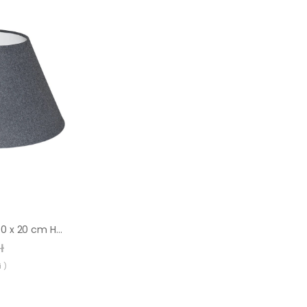
Abażur Nela grafit 40 x 20 cm H22 Art Abażur
ł
 )