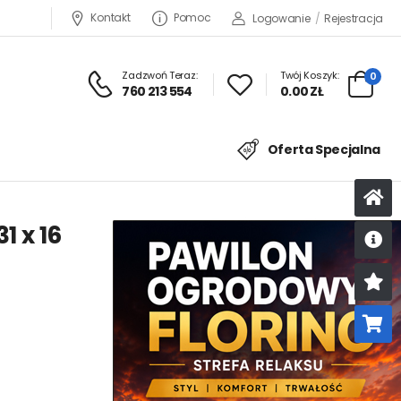
Kontakt
Pomoc
Logowanie
/
Rejestracja
Zadzwoń Teraz:
Twój Koszyk:
0
760 213 554
0.00 ZŁ
Oferta Specjalna
 x 16
U
K