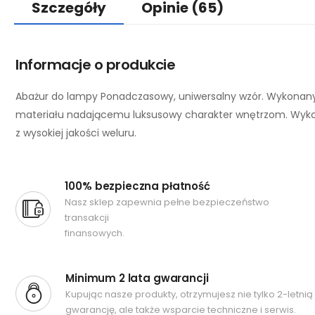
Szczegóły
Opinie
(65)
Informacje o produkcie
Abażur do lampy Ponadczasowy, uniwersalny wzór. Wykonany
materiału nadającemu luksusowy charakter wnętrzom. Wyk
z wysokiej jakości weluru.
100% bezpieczna płatność
Nasz sklep zapewnia pełne bezpieczeństwo
transakcji
finansowych.
Minimum 2 lata gwarancji
Kupując nasze produkty, otrzymujesz nie tylko 2-letnią
gwarancję, ale także wsparcie techniczne i serwis.