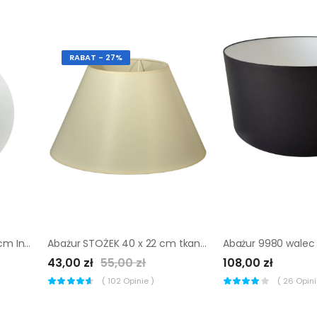
RABAT - 27%
Zapasowy abażur biały 10 cm Inspire
Abażur STOŻEK 40 x 22 cm tkanina kremowy E27
43,00 zł
55,00 zł
108,00 zł
(
102
Opinie )
(
26
Opinii