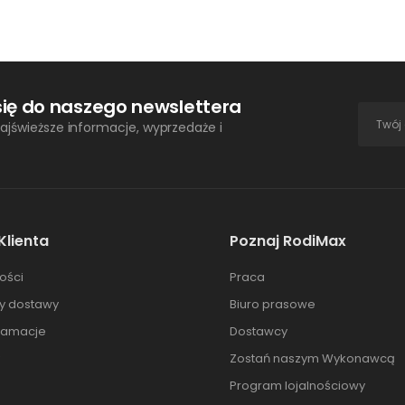
się do naszego newslettera
ajświeższe informacje, wyprzedaże i
Klienta
Poznaj RodiMax
ości
Praca
ty dostawy
Biuro prasowe
klamacje
Dostawcy
Zostań naszym Wykonawcą
Program lojalnościowy