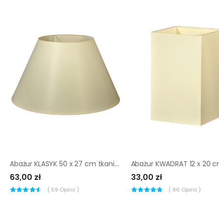
Abażur KLASYK 50 x 27 cm tkanina kremowy E27
63,00 zł
33,00 zł
(
59
Opinii )
(
86
Opinii )