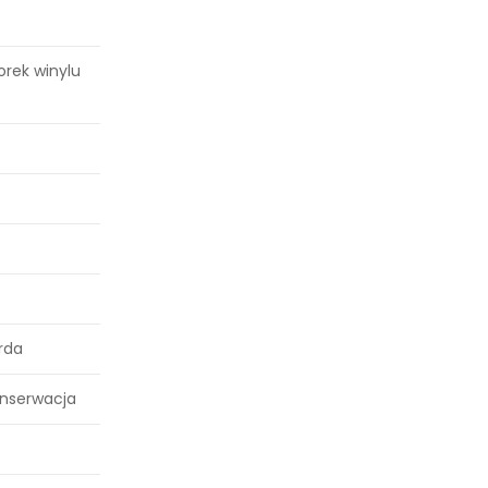
orek winylu
rda
onserwacja