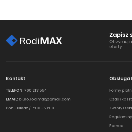
Zapisz 
Otrzymuj n
oferty
Kontakt
Obsługa 
TELEFON:
760 213 554
Formy płatn
EMAIL:
biuro.rodimax@gmail.com
Czas i kosz
Pon - Niedz / 7:00 - 21:00
Zwroty i re
Regulaminy
Pomoc