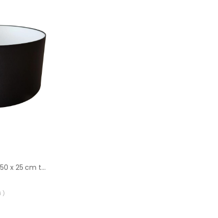
Abażur 9980 walec 50 x 25 cm tkanina czarny E27 TK LIGHTING
 )