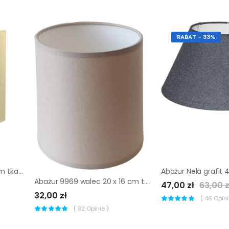
RABAT - 33%
Abażur KWADRAT 12 x 20 cm tkanina kremowy E27
Abażur 9969 walec 20 x 16 cm tkanina beżowy E27 TK LIGHTING
47,00 zł
63,00 z
32,00 zł
(
46
Opinii
(
32
Opinie )