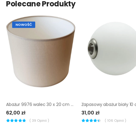
Polecane Produkty
NOWOŚĆ
Abażur 9976 walec 30 x 20 cm tkanina beżowy E27 TK LIGHTING
62,00 zł
31,00 zł
(
39
Opinii )
(
106
Opinii )