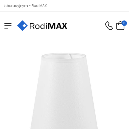
racyjnym - RodiMAX!
0