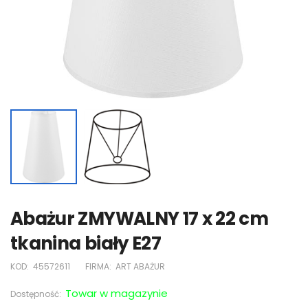
Abażur ZMYWALNY 17 x 22 cm
tkanina biały E27
KOD:
45572611
FIRMA:
ART ABAŻUR
Towar w magazynie
Dostępność: