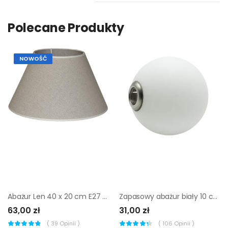
Polecane Produkty
NOWOŚĆ
Abażur Len 40 x 20 cm E27 Art Abażur
Zapasowy abażur biały 10 cm Inspire
63,00 zł
31,00 zł
(
39
Opinii )
(
106
Opinii )