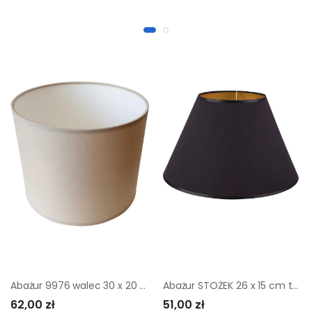
Abażur 9976 walec 30 x 20 cm tkanina beżowy E27 TK LIGHTING
Abażur STOŻEK 26 x 15 cm tkanina czarno-złoty E27
62,00 zł
51,00 zł