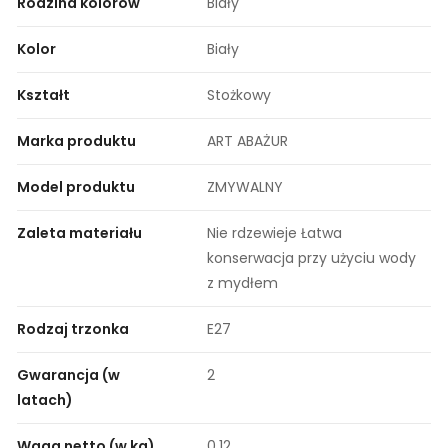
Rodzina kolorów
Biały
Kolor
Biały
Kształt
Stożkowy
Marka produktu
ART ABAŻUR
Model produktu
ZMYWALNY
Zaleta materiału
Nie rdzewieje Łatwa
konserwacja przy użyciu wody
z mydłem
Rodzaj trzonka
E27
Gwarancja (w
2
latach)
Waga netto (w kg)
0.12