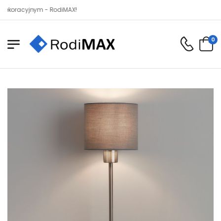
racyjnym - RodiMAX!
0