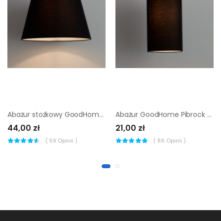
Abażur stożkowy GoodHome Lokombi XL czarny
Abażur GoodHome Pibrock Tuba czarny
44,00 zł
21,00 zł
(
59
Opinii )
(
86
Opinii )