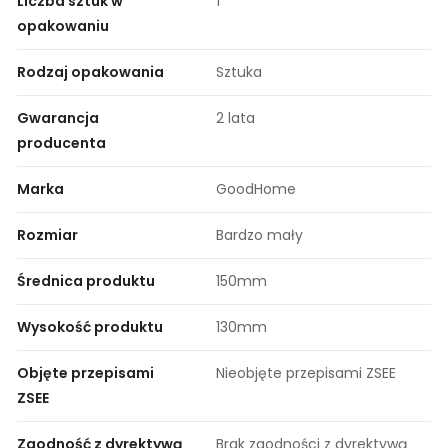
Liczba sztuk w
1
opakowaniu
Rodzaj opakowania
Sztuka
Gwarancja
2 lata
producenta
Marka
GoodHome
Rozmiar
Bardzo mały
Średnica produktu
150mm
Wysokość produktu
130mm
Objęte przepisami
Nieobjęte przepisami ZSEE
ZSEE
Zgodność z dyrektywą
Brak zgodności z dyrektywą