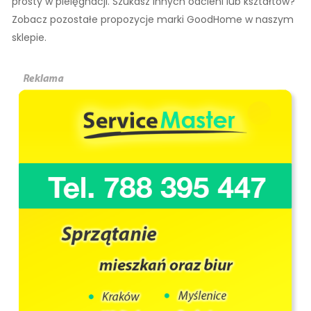
prosty w pielęgnacji. Szukasz innych odcieni lub kształtów?
Zobacz pozostałe propozycje marki GoodHome w naszym
sklepie.