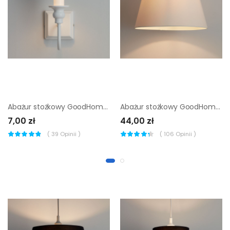
Abażur stożkowy GoodHome Lokombi XS czarny
Abażur stożkowy GoodHome Lokombi XL kremowy
7,00 zł
44,00 zł
(
39
Opinii )
(
106
Opinii )