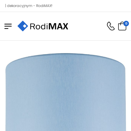
koracyjnym - RodiMAX!
0