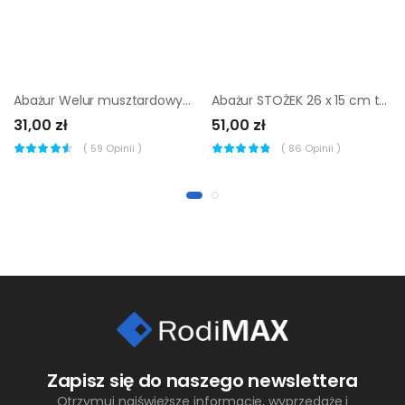
Abażur Welur musztardowy 26 x 13 cm H15 Art Abażur
Abażur STOŻEK 26 x 15 cm tkanina czarno-złoty E27
31,00 zł
51,00 zł
(
59
Opinii )
(
86
Opinii )
Zapisz się do naszego newslettera
Otrzymuj najświeższe informacje, wyprzedaże i