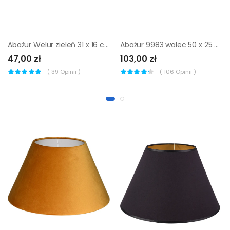
Abażur Welur zieleń 31 x 16 cm H18 Art Abażur
Abażur 9983 walec 50 x 25 cm tkanina beżowy E27 TK LIGHTING
47,00 zł
103,00 zł
(
39
Opinii )
(
106
Opinii )