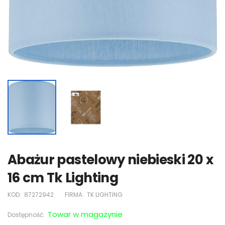
Abażur pastelowy niebieski 20 x
16 cm Tk Lighting
KOD:
87272942
FIRMA:
TK LIGHTING
Towar w magazynie
Dostępność: