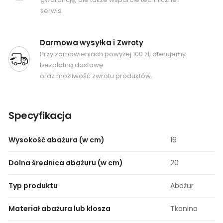
serwis.
Darmowa wysyłka i Zwroty
Przy zamówieniach powyżej 100 zł, oferujemy
bezpłatną dostawę
oraz możliwość zwrotu produktów.
Specyfikacja
Wysokość abażura (w cm)
16
Dolna średnica abażuru (w cm)
20
Typ produktu
Abażur
Materiał abażura lub klosza
Tkanina