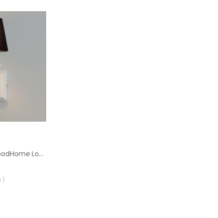
Abażur stożkowy GoodHome Lokombi XS czarny
 )