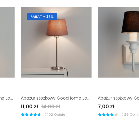
RABAT - 27%
Abażur stożkowy GoodHome Lokombi XS szary
Abażur stożkowy GoodHome Lokombi S taupe
11,00 zł
14,00 zł
7,00 zł
(
102
Opinie )
(
26
Opinii