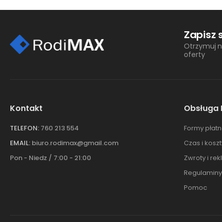
Zapisz 
Otrzymuj n
oferty
Kontakt
Obsługa 
TELEFON:
760 213 554
Formy płatn
EMAIL:
biuro.rodimax@gmail.com
Czas i kosz
Pon - Niedz / 7:00 - 21:00
Zwroty i re
Regulaminy
Pomoc