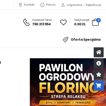
Kontakt
Pomoc
Logowanie
/
Rejestracja
Zadzwoń Teraz:
Twój Koszyk:
0
760 213 554
0.00 ZŁ
Oferta Specjalna
e
U
K