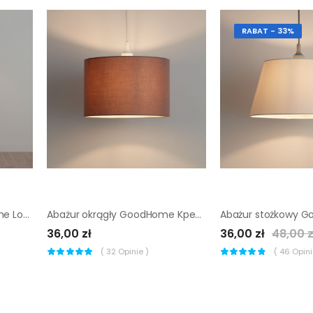
RABAT - 33%
Abażur stożkowy GoodHome Lokombi M czerwony
Abażur okrągły GoodHome Kpezin M taupe
36,00 zł
36,00 zł
48,00 z
(
32
Opinie )
(
46
Opinii