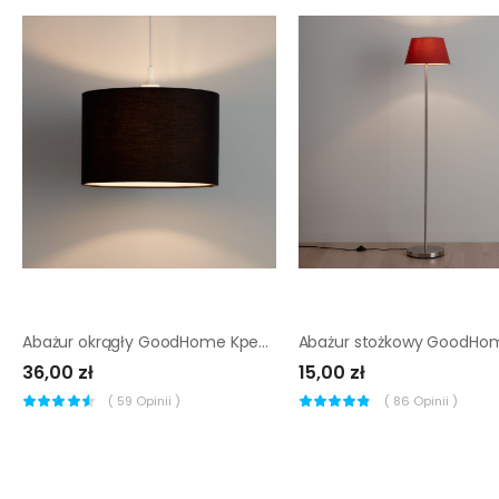
Abażur okrągły GoodHome Kpezin M czarny
36,00 zł
15,00 zł
(
59
Opinii )
(
86
Opinii )