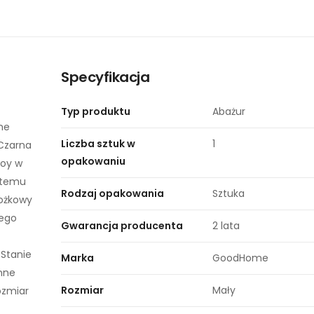
Specyfikacja
Typ produktu
Abażur
me
Liczba sztuk w
1
 Czarna
opakowaniu
łoy w
i temu
Rodzaj opakowania
Sztuka
tożkowy
Jego
Gwarancja producenta
2 lata
 Stanie
Marka
GoodHome
nne
Rozmiar
Mały
ozmiar