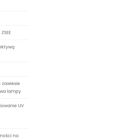
 ZSEE
rektywą
 zawiesie
awa lampy
iowanie UV
ności na