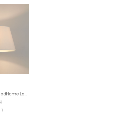
Abażur stożkowy GoodHome Lokombi L kremowy
ł
 )