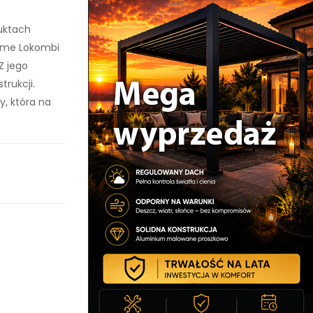
uktach
ome Lokombi
Z jego
rukcji.
y, która na