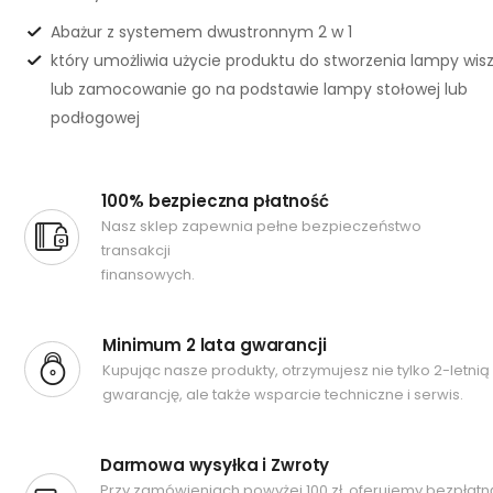
Abażur z systemem dwustronnym 2 w 1
który umożliwia użycie produktu do stworzenia lampy wis
lub zamocowanie go na podstawie lampy stołowej lub
podłogowej
100% bezpieczna płatność
Nasz sklep zapewnia pełne bezpieczeństwo
transakcji
finansowych.
Minimum 2 lata gwarancji
Kupując nasze produkty, otrzymujesz nie tylko 2-letnią
gwarancję, ale także wsparcie techniczne i serwis.
Darmowa wysyłka i Zwroty
Przy zamówieniach powyżej 100 zł, oferujemy bezpłatn