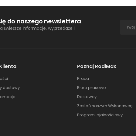
się do naszego newslettera
ajświeższe informacje, wyprzedaże i
Klienta
Poznaj RodiMax
ości
Praca
ty dostawy
Biuro prasowe
klamacje
Dostawcy
Zostań naszym Wykonawcą
Program lojalnościowy