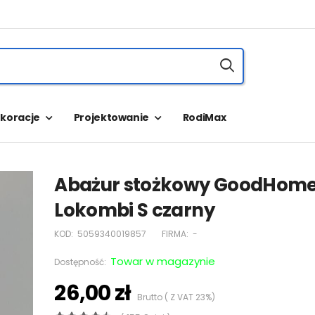
koracje
Projektowanie
RodiMax
Abażur stożkowy GoodHom
Lokombi S czarny
KOD:
5059340019857
FIRMA:
-
Towar w magazynie
Dostępność:
26,00 zł
Brutto ( Z VAT 23%)