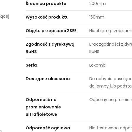
Średnica produktu
200mm
zącej
Wysokość produktu
150mm
Objęte przepisami ZSEE
Nieobjęte przepisami
Zgodność z dyrektywą
Brak zgodności z dy
RoHS
RoHS
Seria
Lokombi
Dostępne akcesoria
Do nabycia pasujące
do lampy lub podst
Odporność na
Odporny na promien
promieniowanie
ultrafioletowe
Odporność ogniowa
Nie testowano odpor
ą