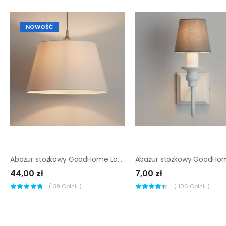
NOWOŚĆ
Abażur stożkowy GoodHome Lokombi XL kremowy
44,00 zł
7,00 zł
(
39
Opinii )
(
106
Opinii )