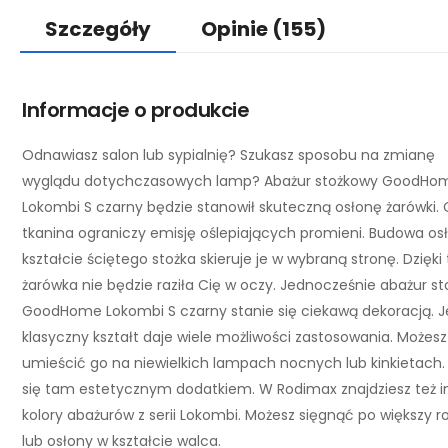
Szczegóły
Opinie
(155)
Informacje o produkcie
Odnawiasz salon lub sypialnię? Szukasz sposobu na zmianę
wyglądu dotychczasowych lamp? Abażur stożkowy GoodHo
Lokombi S czarny będzie stanowił skuteczną osłonę żarówki.
tkanina ograniczy emisję oślepiających promieni. Budowa os
kształcie ściętego stożka skieruje je w wybraną stronę. Dzięk
żarówka nie będzie raziła Cię w oczy. Jednocześnie abażur s
GoodHome Lokombi S czarny stanie się ciekawą dekoracją. 
klasyczny kształt daje wiele możliwości zastosowania. Możesz
umieścić go na niewielkich lampach nocnych lub kinkietach.
się tam estetycznym dodatkiem. W Rodimax znajdziesz też i
kolory abażurów z serii Lokombi. Możesz sięgnąć po większy r
lub osłony w kształcie walca.