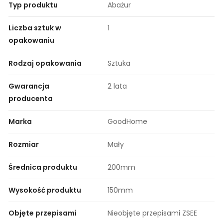
Typ produktu
Abażur
Liczba sztuk w
1
opakowaniu
Rodzaj opakowania
Sztuka
Gwarancja
2 lata
producenta
Marka
GoodHome
Rozmiar
Mały
Średnica produktu
200mm
Wysokość produktu
150mm
Objęte przepisami
Nieobjęte przepisami ZSEE