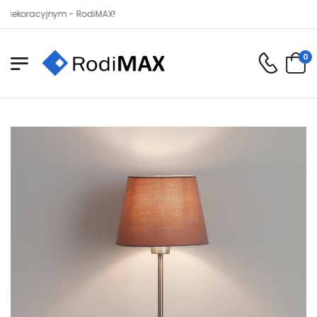
acyjnym - RodiMAX!
0