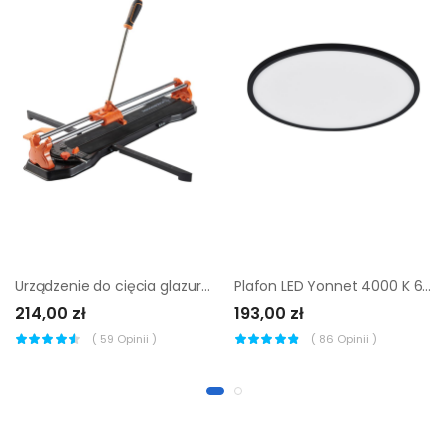
Urządzenie do cięcia glazury Magnusson 630 mm
Plafon LED Yonnet 4000 K 60 cm 30W czarny
214,00 zł
193,00 zł
(
59
Opinii )
(
86
Opinii )