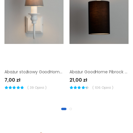
Abażur stożkowy GoodHome Lokombi XS szary
Abażur GoodHome Pibrock Tuba czarny
7,00 zł
21,00 zł
(
39
Opinii )
(
106
Opinii )